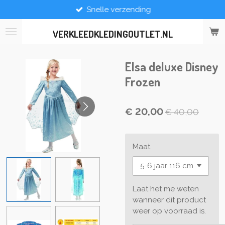
Snelle verzending
Ga
direct
naar
VERKLEEDKLEDINGOUTLET.NL
de
hoofdinhoud
Elsa deluxe Disney
Frozen
€ 20,00
€ 40,00
Maat
Laat het me weten
wanneer dit product
weer op voorraad is.