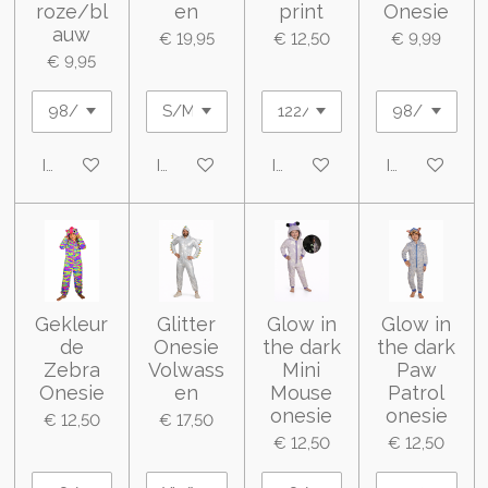
roze/bl
en
print
Onesie
auw
€ 19,95
€ 12,50
€ 9,99
€ 9,95
In winkelwagen
In winkelwagen
In winkelwagen
In winkelwa
Gekleur
Glitter
Glow in
Glow in
de
Onesie
the dark
the dark
Zebra
Volwass
Mini
Paw
Onesie
en
Mouse
Patrol
onesie
onesie
€ 12,50
€ 17,50
€ 12,50
€ 12,50