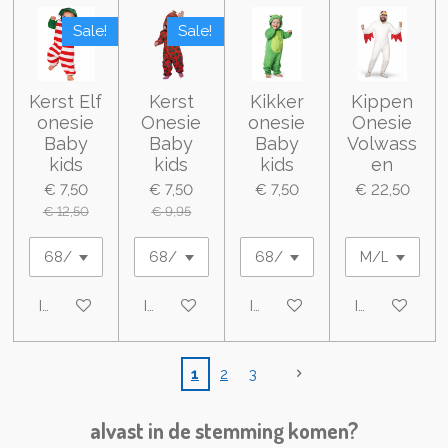
Sale!
Sale!
Kerst Elf
Kerst
Kikker
Kippen
onesie
Onesie
onesie
Onesie
Baby
Baby
Baby
Volwass
kids
kids
kids
en
€ 7,50
€ 7,50
€ 7,50
€ 22,50
€ 12,50
€ 9,95
In winkelwagen
In winkelwagen
In winkelwagen
In winkelwa
1
2
3
alvast in de stemming komen?