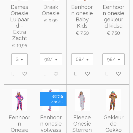
Dames
Draak
Eenhoor
Eenhoor
Onesie
Onesie
n onesie
n onesie
Luipaar
Baby
gekleur
€ 9,99
d –
Kids
d kidsq
Extra
€ 7,50
€ 7,50
Zacht
€ 19,95
In winkelwagen
In winkelwagen
In winkelwagen
In winkelwa
extra
zacht
Eenhoor
Eenhoor
Fleece
Gekleur
n
n onesie
Onesie
de
Onesie
volwass
Sterren
Gekko