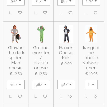
In winkelwagen
In winkelwagen
In winkelwagen
In winkelwa
Glow in
Groene
Haaien
kangoer
the dark
monster
Onesie
oe
spider-
/
Kids
onesie
Man
draken
volwass
€ 9,99
onesie
onesie
enen
€ 12,50
€ 12,50
€ 19,95
In winkelwagen
In winkelwagen
In winkelwagen
In winkelwa