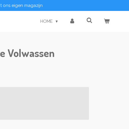
it ons eigen magazijn
HOME
ie Volwassen