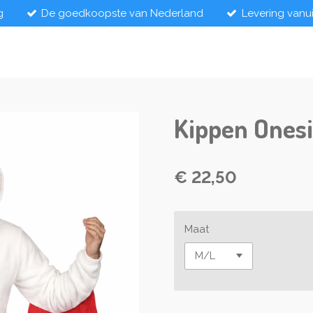
g
De goedkoopste van Nederland
Levering vanu
Kippen Ones
€ 22,50
Maat