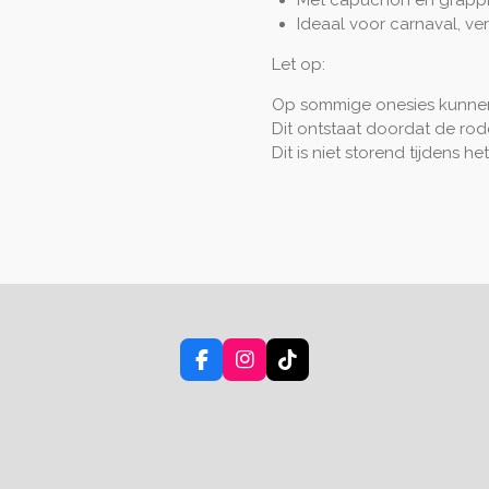
Ideaal voor carnaval, ver
Let op:
Op sommige onesies kunnen
Dit ontstaat doordat de rod
Dit is niet storend tijdens h
F
I
T
a
n
i
c
s
k
e
t
T
b
a
o
o
g
k
o
r