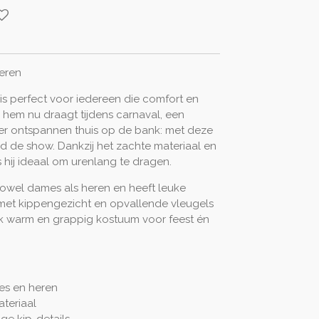
eren
 is perfect voor iedereen die comfort en
 hem nu draagt tijdens carnaval, een
er ontspannen thuis op de bank: met deze
d de show. Dankzij het zachte materiaal en
hij ideaal om urenlang te dragen.
zowel dames als heren en heeft leuke
met kippengezicht en opvallende vleugels
k warm en grappig kostuum voor feest én
es en heren
teriaal
e kip-details