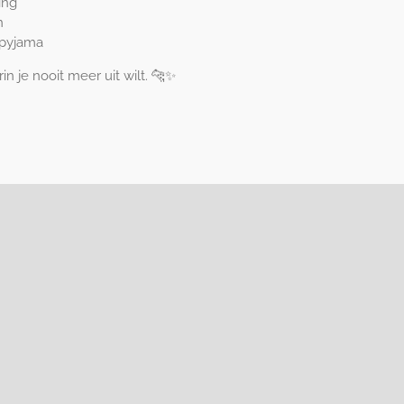
ing
n
 pyjama
n je nooit meer uit wilt. 🐆✨