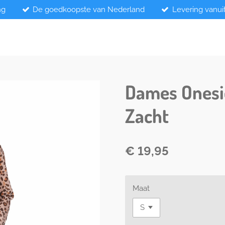
ng
De goedkoopste van Nederland
Levering vanui
Dames Onesie
Zacht
€ 19,95
Maat