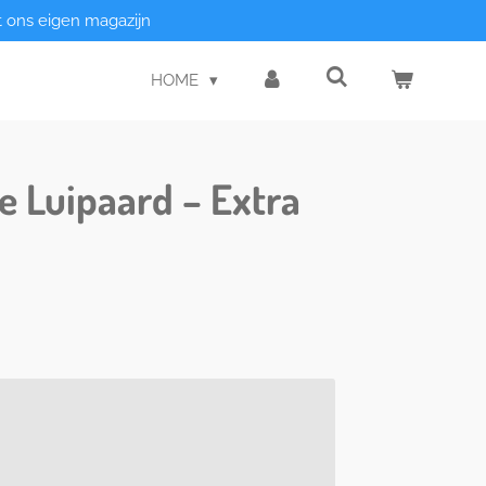
t ons eigen magazijn
HOME
 Luipaard – Extra