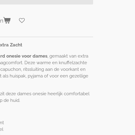
en
xtra Zacht
ard onesie voor dames
, gemaakt van extra
raagcomfort. Deze warme en knuffelzachte
 capuchon, ritssluiting aan de voorkant en
 als huispak, pyjama of voor een gezellige
zit deze dames onesie heerlijk comfortabel
op de huid.
nt
el