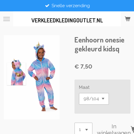
Snelle verzending
Ga
direct
naar
VERKLEEDKLEDINGOUTLET.NL
de
hoofdinhoud
Eenhoorn onesie
gekleurd kidsq
€ 7,50
Maat
In
winkelwagen