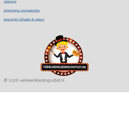
sitemap
o
r
k
a
algemene voorwaarden
m
bezorgen afhalen & retour
© 2026 verkleedkledingoutlet.nl