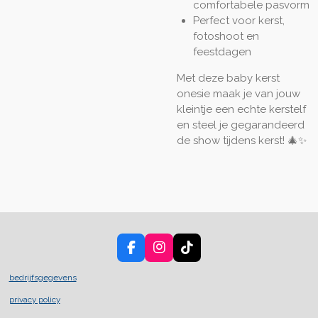
comfortabele pasvorm
Perfect voor kerst,
fotoshoot en
feestdagen
Met deze baby kerst
onesie maak je van jouw
kleintje een echte kerstelf
en steel je gegarandeerd
de show tijdens kerst! 🎄✨
F
I
T
a
n
i
c
s
k
bedrijfsgegevens
e
t
T
privacy policy
b
a
o
o
g
k