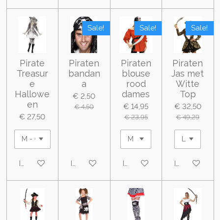
Sale!
Sale!
Sale!
Pirate
Piraten
Piraten
Piraten
Treasur
bandan
blouse
Jas met
e
a
rood
Witte
Hallowe
dames
Top
€ 2,50
en
€ 14,95
€ 32,50
€ 4,50
€ 27,50
€ 23,95
€ 49,29
In winkelwagen
In winkelwagen
In winkelwagen
In winkelwa