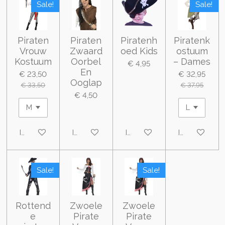
Sale!
Sale!
Piraten
Piraten
Piratenh
Piratenk
Vrouw
Zwaard
oed Kids
ostuum
Kostuum
Oorbel
– Dames
€ 4,95
En
€ 23,50
€ 32,95
Ooglap
€ 33,50
€ 37,95
€ 4,50
In winkelwagen
In winkelwagen
In winkelwagen
In winkelwa
Sale!
Sale!
Rottend
Zwoele
Zwoele
e
Pirate
Pirate