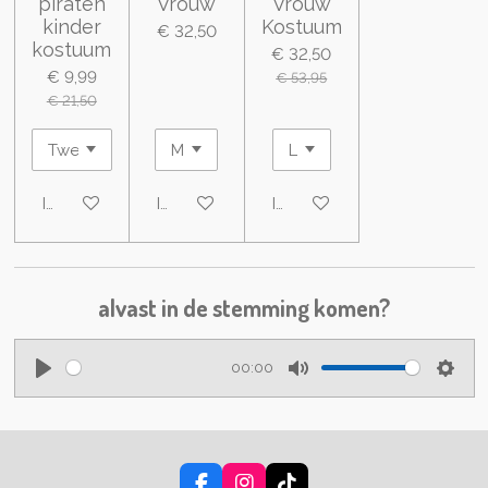
piraten
Vrouw
Vrouw
kinder
Kostuum
€ 32,50
kostuum
€ 32,50
€ 9,99
€ 53,95
€ 21,50
In winkelwagen
In winkelwagen
In winkelwagen
alvast in de stemming komen?
00:00
P
M
S
l
u
e
a
t
t
y
e
t