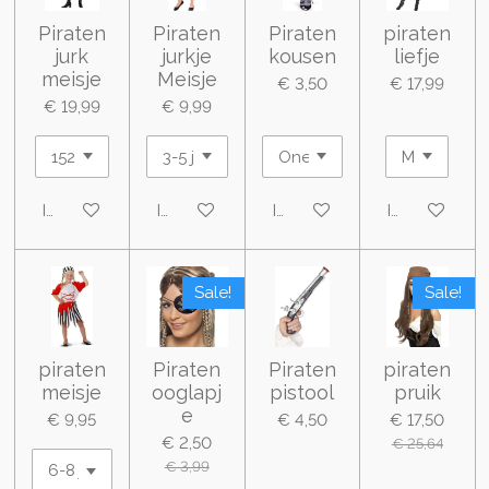
Piraten
Piraten
Piraten
piraten
jurk
jurkje
kousen
liefje
meisje
Meisje
€ 3,50
€ 17,99
€ 19,99
€ 9,99
In winkelwagen
In winkelwagen
In winkelwagen
In winkelwa
Sale!
Sale!
piraten
Piraten
Piraten
piraten
meisje
ooglapj
pistool
pruik
e
€ 9,95
€ 4,50
€ 17,50
€ 2,50
€ 25,64
€ 3,99