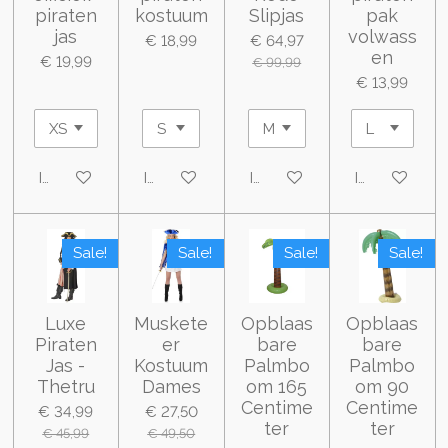
piraten
kostuum
Slipjas
pak
jas
volwass
€ 18,99
€ 64,97
en
€ 19,99
€ 99,99
€ 13,99
In winkelwagen
In winkelwagen
In winkelwagen
In winkelwa
Sale!
Sale!
Sale!
Sale!
Luxe
Muskete
Opblaas
Opblaas
Piraten
er
bare
bare
Jas -
Kostuum
Palmbo
Palmbo
Thetru
Dames
om 165
om 90
Centime
Centime
€ 34,99
€ 27,50
ter
ter
€ 45,99
€ 49,50