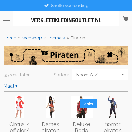
Snelle verzending
Ga
direct
naar
VERKLEEDKLEDINGOUTLET.NL
de
hoofdinhoud
Home
»
webshop
»
thema's
»
Piraten
35 resultaten
Sorteer:
Maat
▾
Sale!
Circus /
Dames
Deluxe
horror
officier/
piraten
Rode
piraten