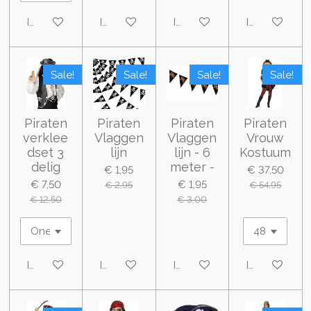
In winkelwagen
In winkelwagen
In winkelwagen
In winkelwa
Sale!
Sale!
Sale!
Sale!
Piraten
Piraten
Piraten
Piraten
verklee
Vlaggen
Vlaggen
Vrouw
dset 3
lijn
lijn - 6
Kostuum
delig
meter -
€ 1,95
€ 37,50
€ 7,50
€ 1,95
€ 2,95
€ 54,95
€ 12,50
€ 3,00
In winkelwagen
In winkelwagen
In winkelwagen
In winkelwa