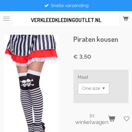
Snelle verzending
Ga
direct
naar
VERKLEEDKLEDINGOUTLET.NL
de
hoofdinhoud
Piraten kousen
€ 3,50
Maat
In
winkelwagen