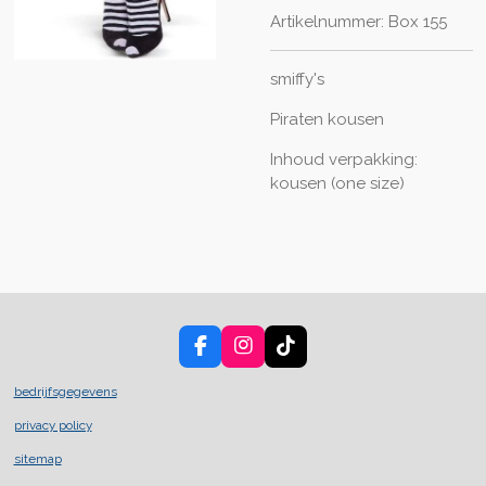
Artikelnummer:
Box 155
smiffy's
Piraten kousen
Inhoud verpakking:
kousen (one size)
F
I
T
a
n
i
c
s
k
bedrijfsgegevens
e
t
T
privacy policy
b
a
o
o
g
k
sitemap
o
r