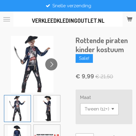
Snelle verzending
Ga
direct
naar
VERKLEEDKLEDINGOUTLET.NL
de
hoofdinhoud
Rottende piraten
kinder kostuum
Sale!
€ 9,99
€ 21,50
Maat