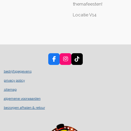
themafeesten!
Locatie V14
F
I
T
a
n
i
c
s
k
bedrijfsgegevens
e
t
T
privacy policy
b
a
o
o
g
k
sitemap
o
r
k
a
algemene voorwaarden
m
bezorgen afhalen & retour