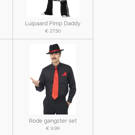
e
Luipaard Pimp Daddy
€ 27,50
Rode gangster set
€ 9,99