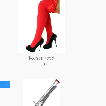
kousen rood
€ 1,50
Sale!