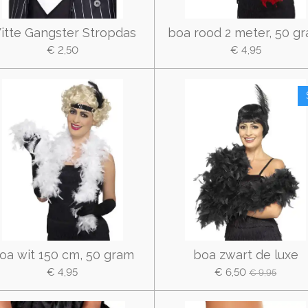
itte Gangster Stropdas
boa rood 2 meter, 50 g
€ 2,50
€ 4,95
oa wit 150 cm, 50 gram
boa zwart de luxe
€ 4,95
€ 6,50
€ 9,95