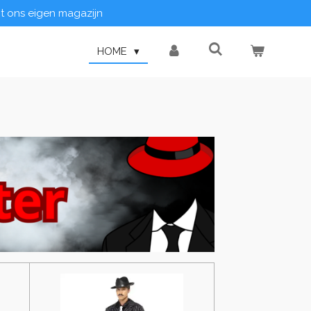
it ons eigen magazijn
HOME