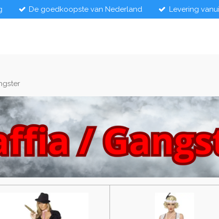
g
De goedkoopste van Nederland
Levering vanu
ngster