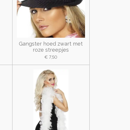
t
Gangster hoed zwart met
roze streepjes
€ 7,50