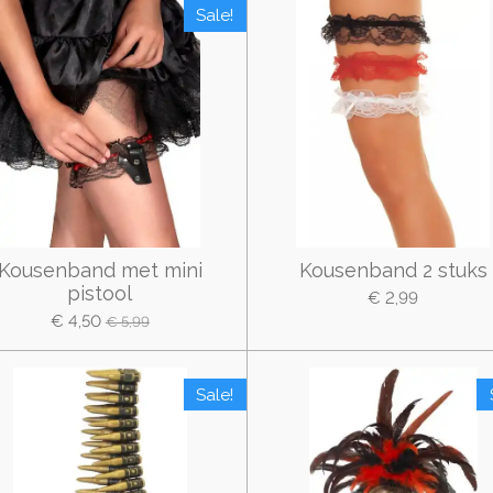
Sale!
Kousenband met mini
Kousenband 2 stuks
pistool
€ 2,99
€ 4,50
€ 5,99
Sale!