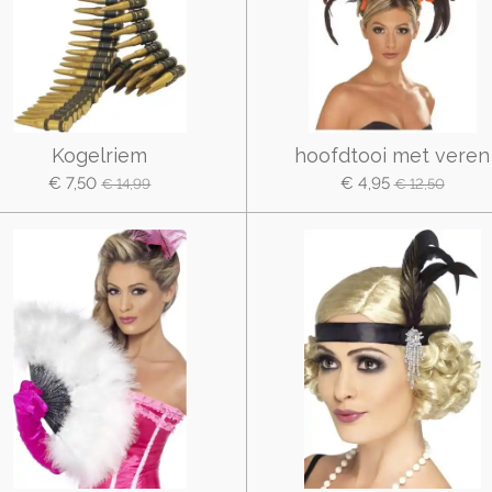
Kogelriem
hoofdtooi met veren
€ 7,50
€ 4,95
€ 14,99
€ 12,50