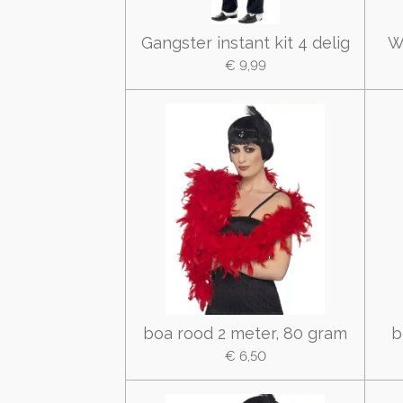
Gangster instant kit 4 delig
W
€ 9,99
boa rood 2 meter, 80 gram
b
€ 6,50