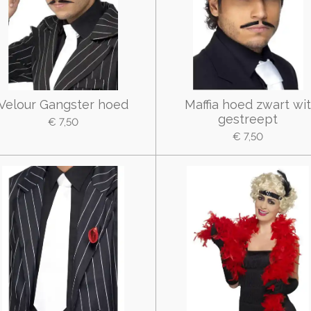
Velour Gangster hoed
Maffia hoed zwart wi
gestreept
€ 7,50
€ 7,50