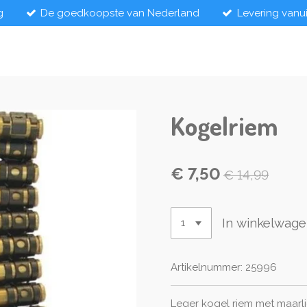
g
De goedkoopste van Nederland
Levering vanu
Kogelriem
€ 7,50
€ 14,99
In winkelwag
Artikelnummer:
25996
Leger kogel riem met maarli