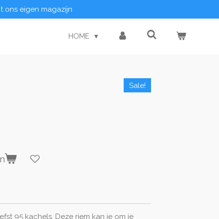
it ons eigen magazijn
HOME
Sale!
en
efst 95 kachels. Deze riem kan je om je