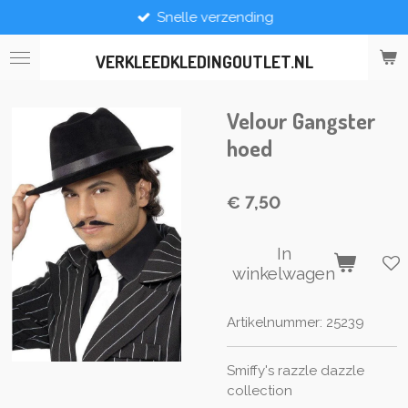
Snelle verzending
Ga
direct
naar
VERKLEEDKLEDINGOUTLET.NL
de
hoofdinhoud
Velour Gangster
hoed
€ 7,50
In
winkelwagen
Artikelnummer:
25239
Smiffy's razzle dazzle
collection