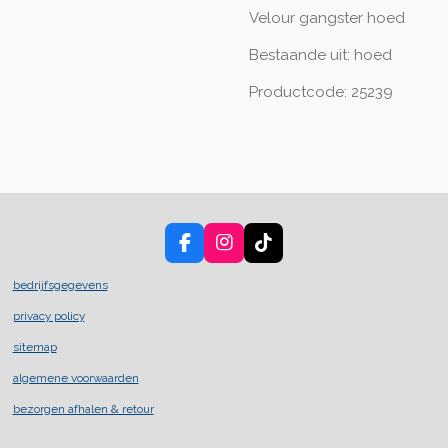
Velour gangster hoed
Bestaande uit: hoed
Productcode: 25239
F
I
T
a
n
i
c
s
k
bedrijfsgegevens
e
t
T
privacy policy
b
a
o
o
g
k
sitemap
o
r
k
a
algemene voorwaarden
m
bezorgen afhalen & retour