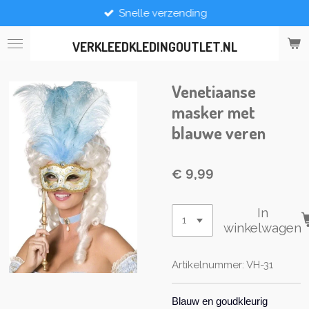
Snelle verzending
Ga
direct
naar
VERKLEEDKLEDINGOUTLET.NL
de
hoofdinhoud
Venetiaanse
masker met
blauwe veren
€ 9,99
In
winkelwagen
Artikelnummer:
VH-31
Blauw en goudkleurig