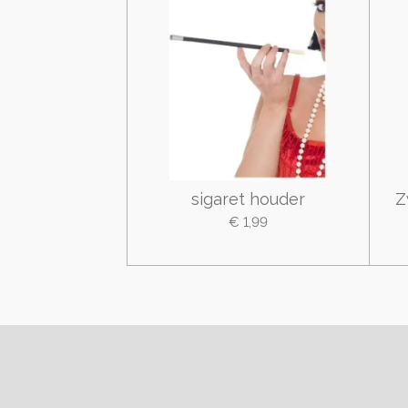
sigaret houder
Z
€ 1,99