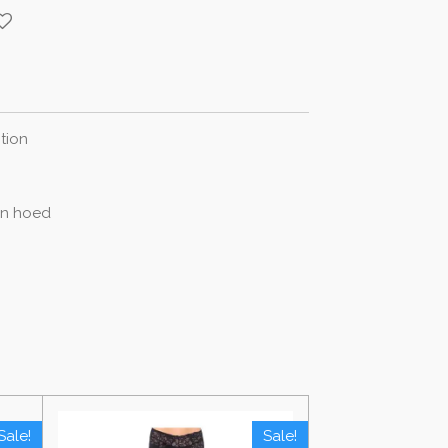
ction
n hoed
Sale!
Sale!