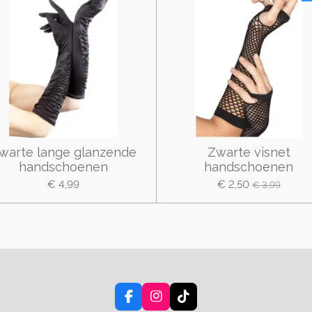
warte lange glanzende
Zwarte visnet
handschoenen
handschoenen
€ 4,99
€ 2,50
€ 3,99
F
I
T