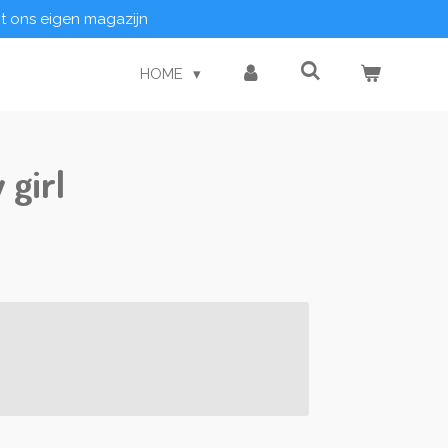
it ons eigen magazijn
HOME
 girl