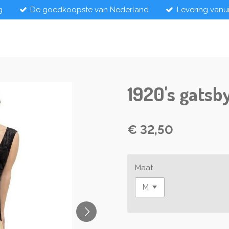
g
De goedkoopste van Nederland
Levering vanu
1920's gatsby
€ 32,50
Maat