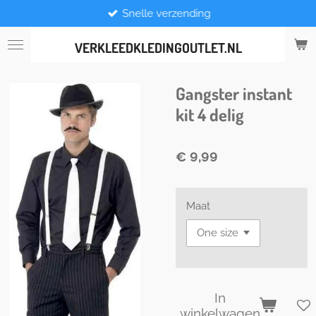
Snelle verzending
Ga
direct
naar
VERKLEEDKLEDINGOUTLET.NL
de
hoofdinhoud
Gangster instant
kit 4 delig
€ 9,99
Maat
In
winkelwagen