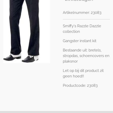
Artikelnummer:
23083
Smiffy's Razzle Dazzle
collection
Gangster instant kit
Bestaande uit: bretels,
stropdas, schoencovers en
plaksnor
Let op bij dit product zit
geen hoed!!
Productcode: 23083