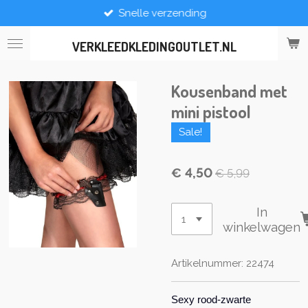
Snelle verzending
Ga
direct
naar
VERKLEEDKLEDINGOUTLET.NL
de
hoofdinhoud
Kousenband met
mini pistool
Sale!
€ 4,50
€ 5,99
In
winkelwagen
Artikelnummer:
22474
Sexy rood-zwarte