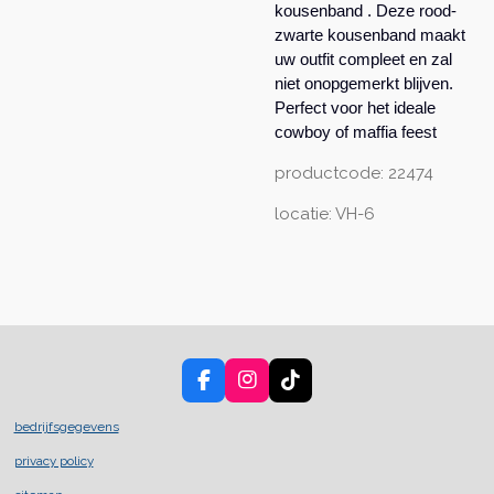
kousenband . Deze rood-
zwarte kousenband maakt
uw outfit compleet en zal
niet onopgemerkt blijven.
Perfect voor het ideale
cowboy of maffia feest
productcode: 22474
locatie: VH-6
F
I
T
a
n
i
c
s
k
bedrijfsgegevens
e
t
T
privacy policy
b
a
o
o
g
k