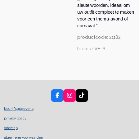
sleutelwoorden. Ideaal om
uw outfit compleet te maken
voor een thema-avond of
carnaval."
productcode: 21182
locatie: VH-6
F
I
T
a
n
i
c
s
k
bedrijfsgegevens
e
t
T
privacy policy
b
a
o
o
g
k
sitemap
o
r
k
a
algemene voorwaarden