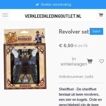
Snelle verzending
Ga
direct
naar
VERKLEEDKLEDINGOUTLET.NL
de
hoofdinhoud
Revolver set
Sale!
€ 6,50
€ 14,75
In
winkelwagen
Artikelnummer:
21182
Sheriffset - De sheriffset
bestaat uit twee revolvers,
een ster en kogels. Orde en
gerechtigheid zijn de twee