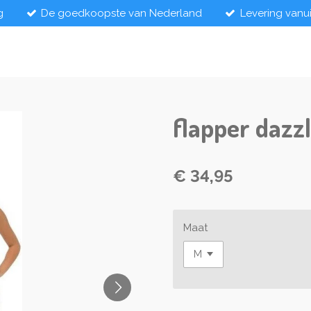
g
De goedkoopste van Nederland
Levering vanu
flapper dazz
€ 34,95
Maat