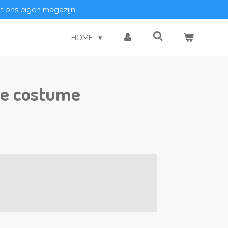
it ons eigen magazijn
HOME
le costume