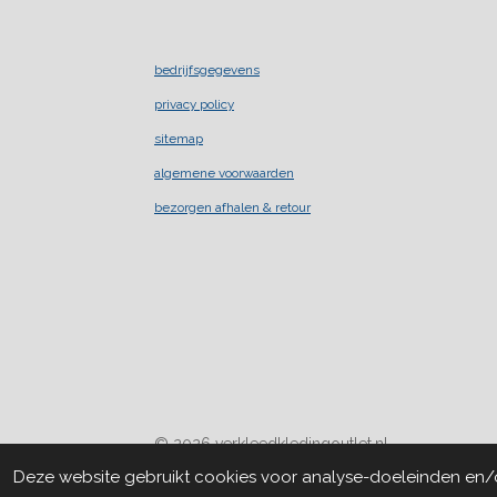
bedrijfsgegevens
privacy policy
sitemap
algemene voorwaarden
bezorgen afhalen & retour
© 2026 verkleedkledingoutlet.nl
Deze website gebruikt cookies voor analyse-doeleinden en/of