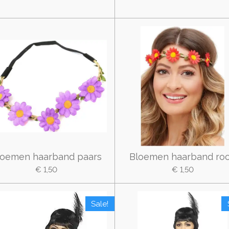
loemen haarband paars
Bloemen haarband ro
€ 1,50
€ 1,50
Sale!