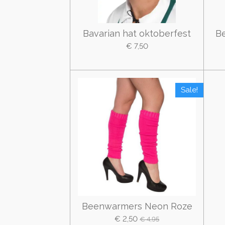
Bavarian hat oktoberfest
B
€ 7,50
Sale!
Beenwarmers Neon Roze
€ 2,50
€ 4,95