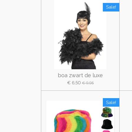
Sale!
boa zwart de luxe
€ 6,50
€ 9,95
Sale!