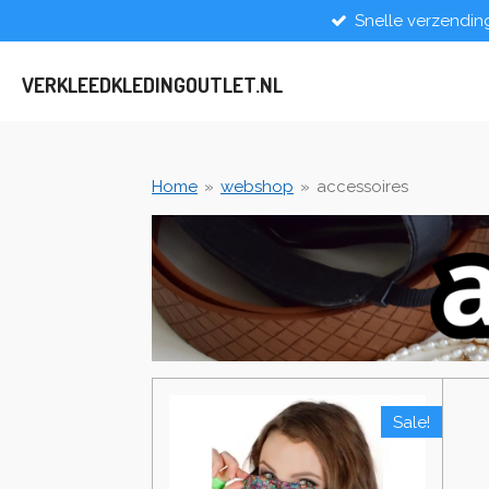
Snelle verzendin
Ga
direct
naar
VERKLEEDKLEDINGOUTLET.NL
de
hoofdinhoud
Home
»
webshop
»
accessoires
Sale!