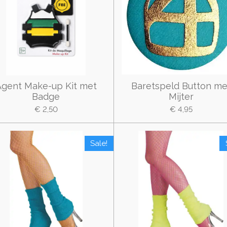
Agent Make-up Kit met
Baretspeld Button me
Badge
Mijter
€ 2,50
€ 4,95
Sale!