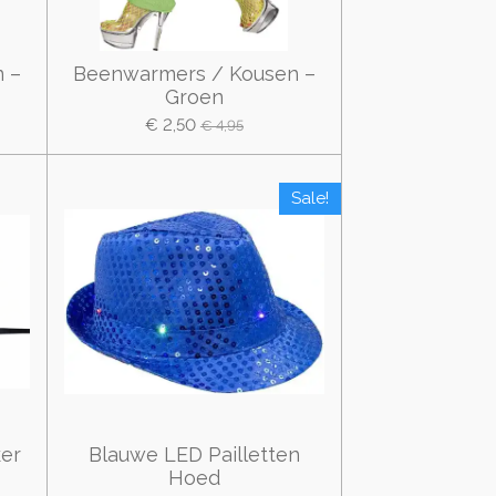
 –
Beenwarmers / Kousen –
Groen
€ 2,50
€ 4,95
Sale!
er
Blauwe LED Pailletten
Hoed