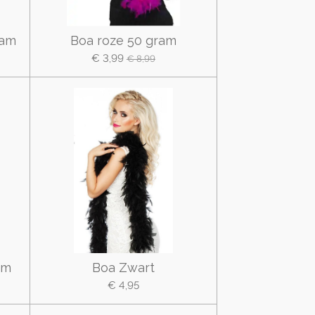
ram
Boa roze 50 gram
€ 3,99
€ 8,99
am
Boa Zwart
€ 4,95