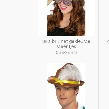
80's bril met gekleurde
steentjes
€ 2,50
€ 4,95