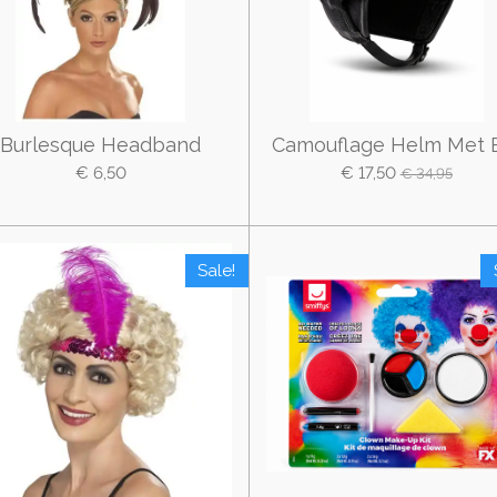
Burlesque Headband
Camouflage Helm Met B
€ 6,50
€ 17,50
€ 34,95
Sale!