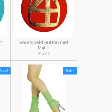
t
Baretspeld Button met
Mijter
€ 4,95
Sale!
Sale!