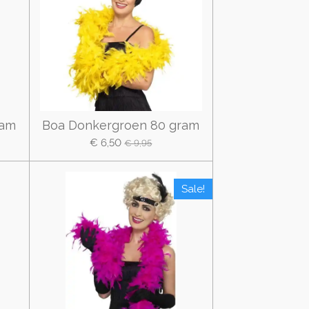
ram
Boa Donkergroen 80 gram
€ 6,50
€ 9,95
Sale!