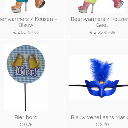
eenwarmers / Kousen –
Beenwarmers / Kousen
Blauw
Geel
€ 2,50
€ 2,50
€ 4,95
€ 4,95
Bier bord
Blauw Venetiaans Mask
€ 0,75
€ 2,20