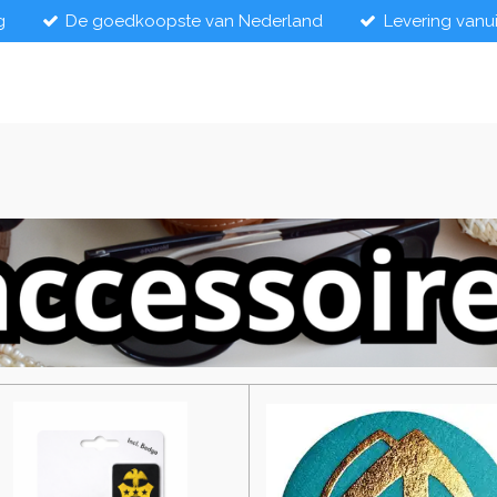
g
De goedkoopste van Nederland
Levering vanu