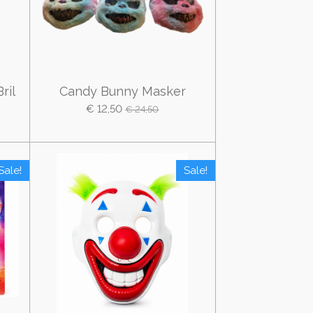
ril
Candy Bunny Masker
€ 12,50
€ 24,50
Sale!
Sale!