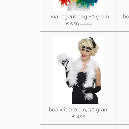
boa regenboog 80 gram
bo
€ 6,50
€ 9,95
boa wit 150 cm, 50 gram
€ 4,95