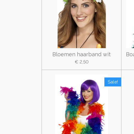
Bloemen haarband wit
Bo
€ 2,50
Sale!