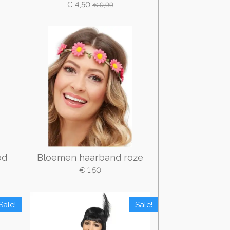
€ 4,50
€ 9,99
od
Bloemen haarband roze
€ 1,50
Sale!
Sale!