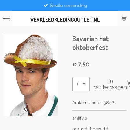
Snelle verzending
Ga
direct
naar
VERKLEEDKLEDINGOUTLET.NL
de
hoofdinhoud
Bavarian hat
oktoberfest
€ 7,50
In
winkelwagen
Artikelnummer:
38461
smiffy's
around the world