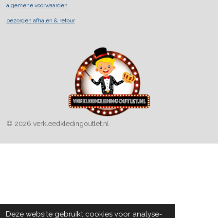
k
a
algemene voorwaarden
m
bezorgen afhalen & retour
© 2026 verkleedkledingoutlet.nl
Deze website gebruikt cookies voor analyse-