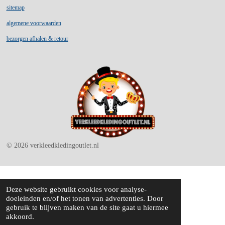
o
g
k
sitemap
o
r
k
a
algemene voorwaarden
m
bezorgen afhalen & retour
© 2026 verkleedkledingoutlet.nl
Deze website gebruikt cookies voor analyse-
doeleinden en/of het tonen van advertenties. Door
gebruik te blijven maken van de site gaat u hiermee
akkoord.