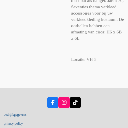
discobal als hanger. Jaren 70,
Seventies thema verkleed
accessoires voor bij uw
verkleedkleding kostuum. De
oorbellen hebben een
afmeting van circa: H6 x 6B
x 6L.
Locatie: VH-5
F
I
T
a
n
i
c
s
k
bedrijfsgegevens
e
t
T
privacy policy
b
a
o