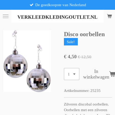
De goedkoopste van Nederland
Ga
direct
naar
VERKLEEDKLEDINGOUTLET.NL
de
hoofdinhoud
Disco oorbellen
Sale!
€ 4,50
€ 12,50
In
winkelwagen
Artikelnummer:
25235
Zilveren discobal oorbellen.
Oorbellen met een zilveren