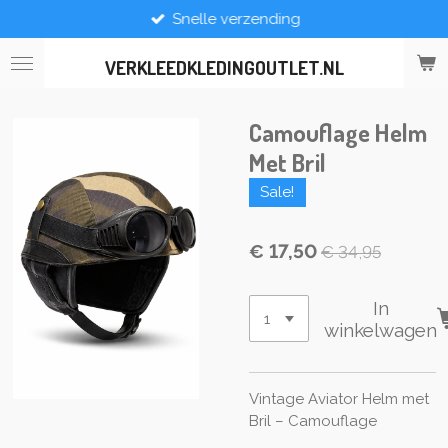
Snelle verzending
Ga
direct
naar
VERKLEEDKLEDINGOUTLET.NL
de
hoofdinhoud
Camouflage Helm
Met Bril
Sale!
€ 17,50
€ 34,95
In
winkelwagen
Vintage Aviator Helm met
Bril – Camouflage