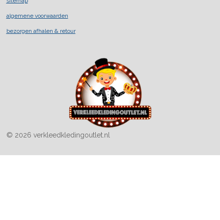
sitemap
o
r
k
a
algemene voorwaarden
m
bezorgen afhalen & retour
© 2026 verkleedkledingoutlet.nl