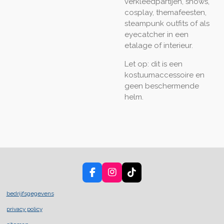
verkleedpartijen, shows,
cosplay, themafeesten,
steampunk outfits of als
eyecatcher in een
etalage of interieur.
Let op: dit is een
kostuumaccessoire en
geen beschermende
helm.
F
I
T
a
n
i
c
s
k
bedrijfsgegevens
e
t
T
privacy policy
b
a
o
o
g
k