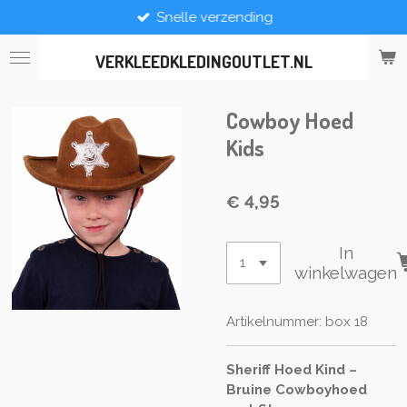
Snelle verzending
Ga
direct
naar
VERKLEEDKLEDINGOUTLET.NL
de
hoofdinhoud
Cowboy Hoed
Kids
€ 4,95
In
winkelwagen
Artikelnummer:
box 18
Sheriff Hoed Kind –
Bruine Cowboyhoed