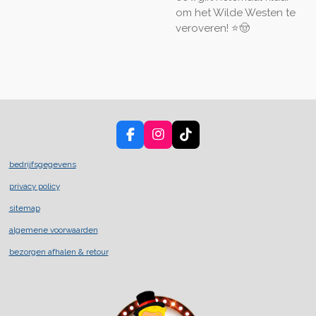
om het Wilde Westen te
veroveren! ⭐🤠
F
I
T
a
n
i
c
s
k
bedrijfsgegevens
e
t
T
privacy policy
b
a
o
o
g
k
sitemap
o
r
k
a
algemene voorwaarden
m
bezorgen afhalen & retour