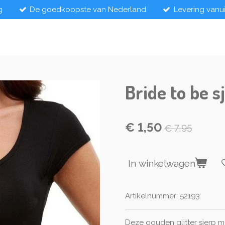
g
De goedkoopste van Nederland
Levering vanu
Bride to be s
€ 1,50
€ 7,95
In winkelwagen
Artikelnummer:
52193
Deze gouden glitter sjerp me