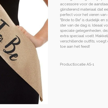
accessoire voor de aanstaa
glinsterend materiaal dat een
perfect voor het vieren van 
"Bride to Be" is duidelijk en
ster van de dag is. Ideaal v
speciale gelegenheden, deze
extra speciaal voelt. Makke
verschillende outfits, voeg
toe aan het feest!
Productlocatie AS-1