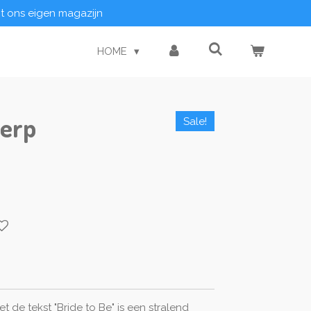
it ons eigen magazijn
HOME
jerp
Sale!
t de tekst "Bride to Be" is een stralend