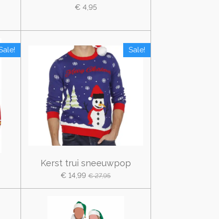
€ 4,95
Sale!
Sale!
Kerst trui sneeuwpop
€ 14,99
€ 27,95