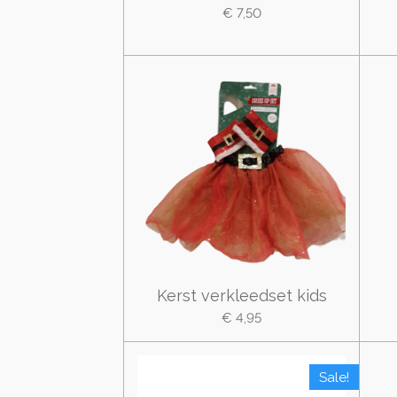
€ 7,50
Kerst verkleedset kids
€ 4,95
Sale!