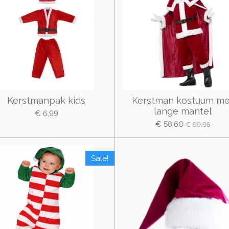
Kerstmanpak kids
Kerstman kostuum me
lange mantel
€ 6,99
€ 58,60
€ 99,95
Sale!