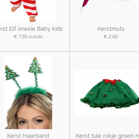
rst Elf onesie Baby kids
Kerstmuts
€ 7,50
€ 2,50
€ 12,50
Kerst Haarband
Kerst tule rokje groen 