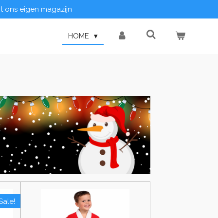
it ons eigen magazijn
HOME
Sale!