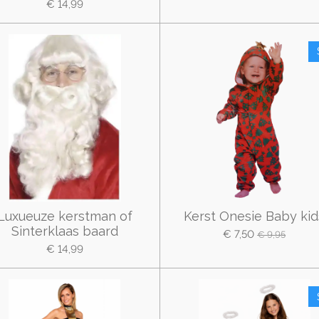
€ 14,99
Luxueuze kerstman of
Kerst Onesie Baby kid
Sinterklaas baard
€ 7,50
€ 9,95
€ 14,99