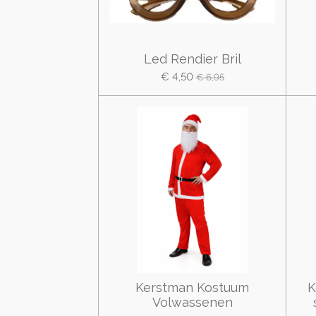
Led Rendier Bril
€ 4,50
€ 6,95
Kerstman Kostuum
K
Volwassenen