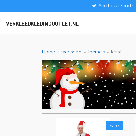
Snelle verzendin
Ga
direct
naar
VERKLEEDKLEDINGOUTLET.NL
de
hoofdinhoud
Home
»
webshop
»
thema's
»
kerst
Sale!