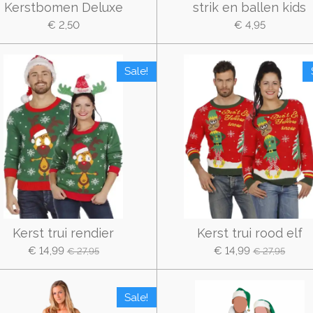
Kerstbomen Deluxe
strik en ballen kids
€ 2,50
€ 4,95
Sale!
Kerst trui rendier
Kerst trui rood elf
€ 14,99
€ 14,99
€ 27,95
€ 27,95
Sale!