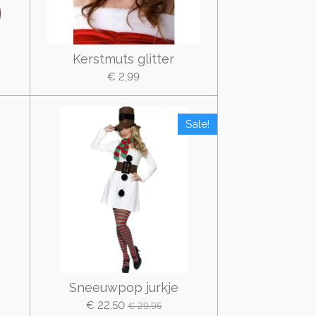
Kerstmuts glitter
€ 2,99
Sale!
Sneeuwpop jurkje
€ 22,50
€ 29,95