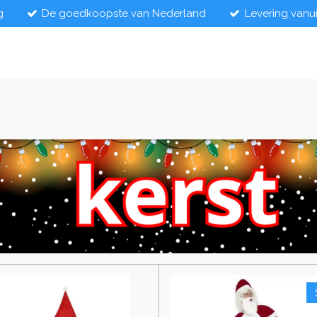
g
De goedkoopste van Nederland
Levering vanu