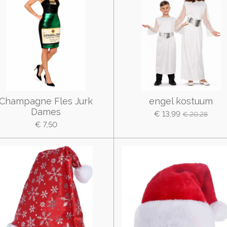
Champagne Fles Jurk
engel kostuum
Dames
€ 13,99
€ 20,28
€ 7,50