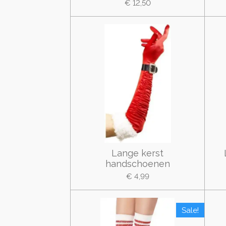
€ 12,50
Lange kerst
handschoenen
€ 4,99
Sale!