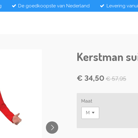
g
De goedkoopste van Nederland
Levering vanu
Kerstman su
€ 34,50
€ 57,95
Maat