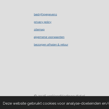
bedrijfsgegevens
privacy policy
sitemap
algemene voorwaarden
bezorgen afhalen & retour
© 2026 verkleedkledingoutlet.nl
Deze website gebruikt cookies voor analyse-doeleinden en/of