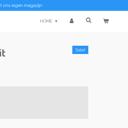
it ons eigen magazijn
HOME
it
Sale!