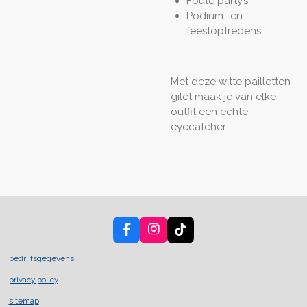
Foute party’s
Podium- en
feestoptredens
Met deze witte pailletten
gilet maak je van elke
outfit een echte
eyecatcher.
F
I
T
a
n
i
c
s
k
bedrijfsgegevens
e
t
T
privacy policy
b
a
o
o
g
k
sitemap