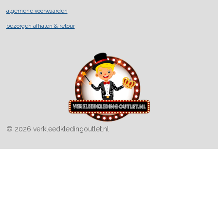
o
r
k
a
algemene voorwaarden
m
bezorgen afhalen & retour
© 2026 verkleedkledingoutlet.nl