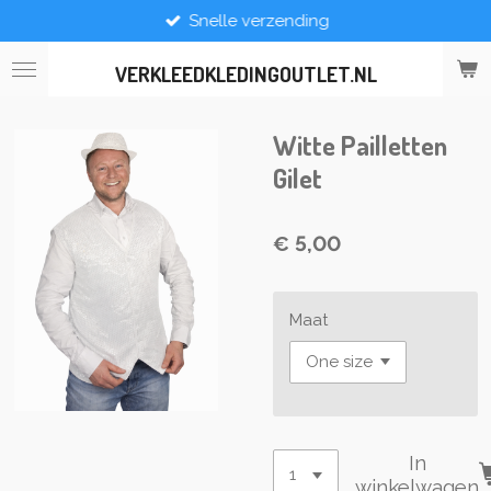
Snelle verzending
Ga
direct
naar
VERKLEEDKLEDINGOUTLET.NL
de
hoofdinhoud
Witte Pailletten
Gilet
€ 5,00
Maat
In
winkelwagen