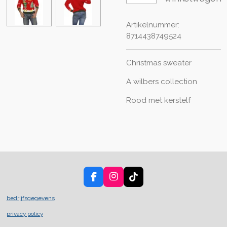
Artikelnummer:
8714438749524
Christmas sweater
A wilbers collection
Rood met kerstelf
F
I
T
a
n
i
c
s
k
bedrijfsgegevens
e
t
T
privacy policy
b
a
o
o
g
k