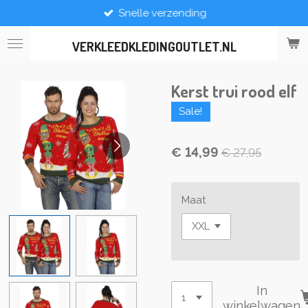
Snelle verzending
Ga
direct
naar
VERKLEEDKLEDINGOUTLET.NL
de
hoofdinhoud
Kerst trui rood elf
Sale!
€ 14,99
€ 27,95
Maat
In
winkelwagen