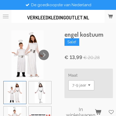
De goedkoopste van Nederland
Ga
direct
naar
VERKLEEDKLEDINGOUTLET.NL
de
hoofdinhoud
engel kostuum
Sale!
€ 13,99
€ 20,28
Maat
In
winkelwagen