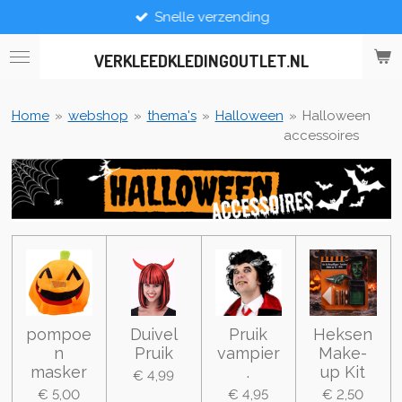
Snelle verzending
Ga
direct
naar
VERKLEEDKLEDINGOUTLET.NL
de
hoofdinhoud
Home
»
webshop
»
thema's
»
Halloween
»
Halloween
accessoires
pompoe
Duivel
Pruik
Heksen
n
Pruik
vampier
Make-
masker
.
up Kit
€ 4,99
€ 5,00
€ 4,95
€ 2,50