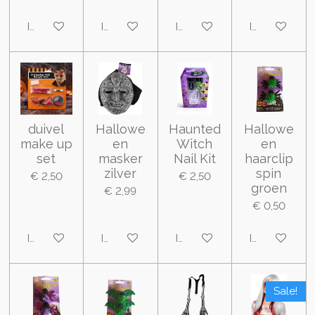
In winkelwagen
In winkelwagen
In winkelwagen
In winkelwa
duivel
Hallowe
Haunted
Hallowe
make up
en
Witch
en
set
masker
Nail Kit
haarclip
zilver
spin
€ 2,50
€ 2,50
groen
€ 2,99
€ 0,50
In winkelwagen
In winkelwagen
In winkelwagen
In winkelwa
Sale!