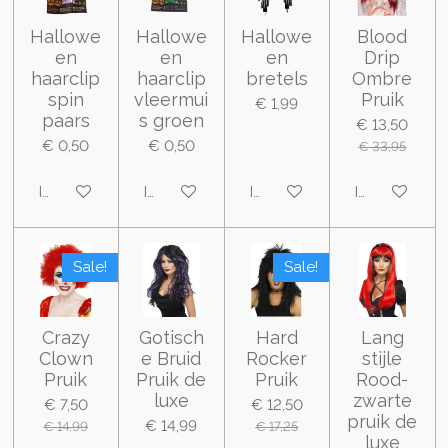
Hallowe
Hallowe
Hallowe
Blood
en
en
en
Drip
haarclip
haarclip
bretels
Ombre
spin
vleermui
Pruik
€ 1,99
paars
s groen
€ 13,50
€ 0,50
€ 0,50
€ 33,95
In winkelwagen
In winkelwagen
In winkelwagen
In winkelwa
Sale!
Sale!
Crazy
Gotisch
Hard
Lang
Clown
e Bruid
Rocker
stijle
Pruik
Pruik de
Pruik
Rood-
luxe
zwarte
€ 7,50
€ 12,50
pruik de
€ 14,99
€ 14,99
€ 17,25
luxe