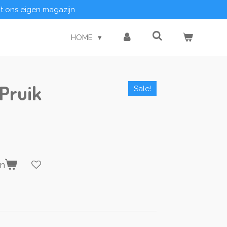
it ons eigen magazijn
HOME
Pruik
Sale!
en