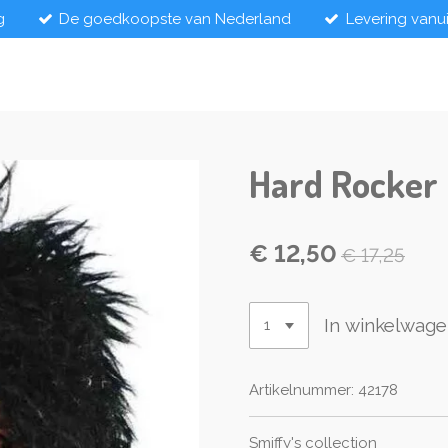
g
De goedkoopste van Nederland
Levering vanu
Hard Rocker 
€ 12,50
€ 17,25
In winkelwag
Artikelnummer:
42178
Smiffy's collection