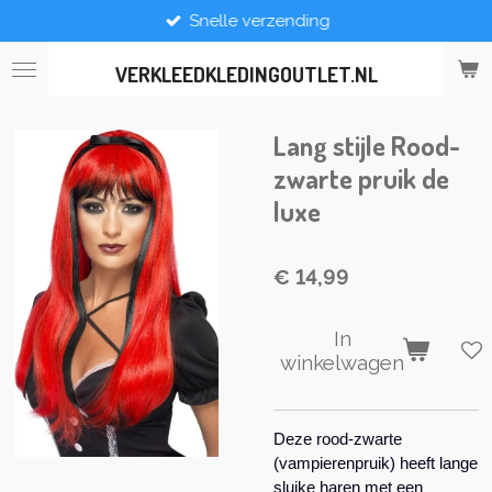
Snelle verzending
Ga
direct
naar
VERKLEEDKLEDINGOUTLET.NL
de
hoofdinhoud
Lang stijle Rood-
zwarte pruik de
luxe
€ 14,99
In
winkelwagen
Deze rood-zwarte
(vampierenpruik) heeft lange
sluike haren met een