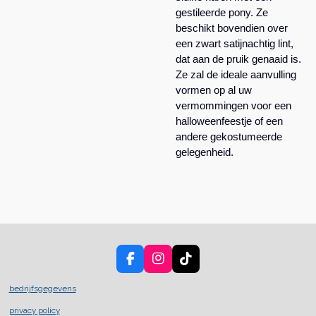
gestileerde pony. Ze
beschikt bovendien over
een zwart satijnachtig lint,
dat aan de pruik genaaid is.
Ze zal de ideale aanvulling
vormen op al uw
vermommingen voor een
halloweenfeestje of een
andere gekostumeerde
gelegenheid.
F
I
T
a
n
i
c
s
k
bedrijfsgegevens
e
t
T
privacy policy
b
a
o