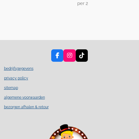
per 2
F
I
T
a
n
i
c
s
k
bedrijfsgegevens
e
t
T
privacy policy
b
a
o
o
g
k
sitemap
o
r
k
a
algemene voorwaarden
m
bezorgen afhalen & retour