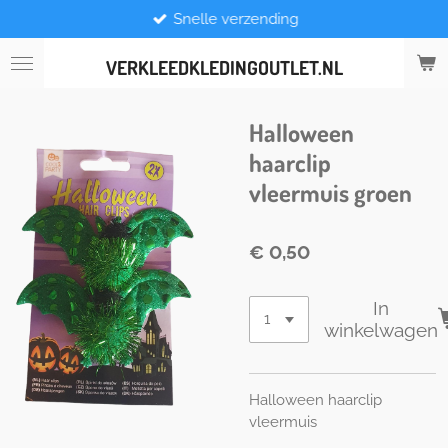
Snelle verzending
Ga
direct
naar
VERKLEEDKLEDINGOUTLET.NL
de
hoofdinhoud
Halloween
haarclip
vleermuis groen
€ 0,50
In
winkelwagen
Halloween haarclip
vleermuis