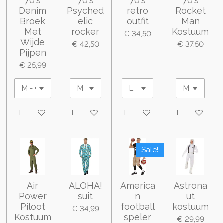
70's
70's
70's
70's
Denim
Psyched
retro
Rocket
Broek
elic
outfit
Man
Met
rocker
Kostuum
€ 34,50
Wijde
€ 42,50
€ 37,50
Pijpen
€ 25,99
In winkelwagen
In winkelwagen
In winkelwagen
In winkelwa
Sale!
Air
ALOHA!
America
Astrona
Power
suit
n
ut
Piloot
football
kostuum
€ 34,99
Kostuum
speler
€ 29,99