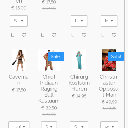
en
€ 17,50
€ 15,00
€ 34,95
In winkelwagen
In winkelwagen
In winkelwagen
In winkelwa
Sale!
Sale!
Cavema
Chief
Chirurg
Christm
n
Indiaan
Kostuum
aster
Raging
Heren
Opposui
€ 17,50
Bull
t Man
€ 14,95
Kostuum
€ 49,99
€ 32,50
€ 79,95
€ 43,95