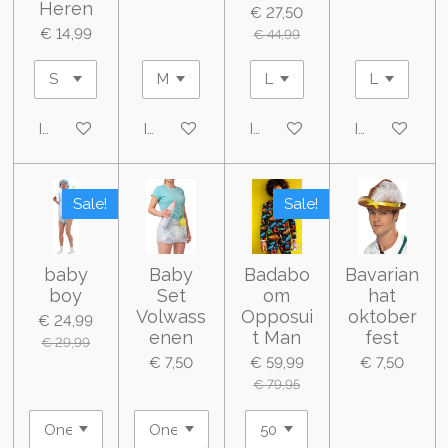
Heren
€ 27,50
€ 14,99
€ 44,99
In winkelwagen
In winkelwagen
In winkelwagen
In winkelwa
Sale!
Sale!
baby
Baby
Badabo
Bavarian
boy
Set
om
hat
Volwass
Opposui
oktober
€ 24,99
enen
t Man
fest
€ 29,99
€ 7,50
€ 59,99
€ 7,50
€ 79,95