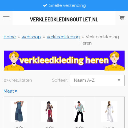
Snelle verzending
Ga
direct
naar
VERKLEEDKLEDINGOUTLET.NL
de
hoofdinhoud
Home
»
webshop
»
verkleedkleding
»
Verkleedkleding
Heren
275 resultaten
Sorteer:
Maat
▾