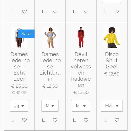
In winkelwagen
In winkelwagen
In winkelwagen
In winkelwa
Sale!
Dames
Dames
Devil
Disco
Lederho
Lederho
heren
Shirt
se –
se
volwass
Geel
Echt
Lichtbru
en
€ 12,50
Leer
in
hallowe
en
€ 25,00
€ 12,50
€ 12,50
€ 40,00
In winkelwagen
In winkelwagen
In winkelwagen
In winkelwa