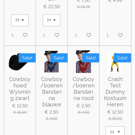
€ 7,50
€ 4,99
€ 22,50
€ 13,75
In winkelwagen
In winkelwagen
In winkelwagen
In winkelwa
Sale!
Sale!
Sale!
Sale!
Cowboy
Cowboy
Cowboy
Crash
hoed
/boeren
/boeren
Test
Wyomin
Bandan
Bandan
Dummy
g zwart
na
na rood
Kostuum
blauwe
Heren
€ 12,50
€ 2,50
€ 2,50
€ 12,50
€ 16,50
€ 4,50
€ 4,50
€ 15,00