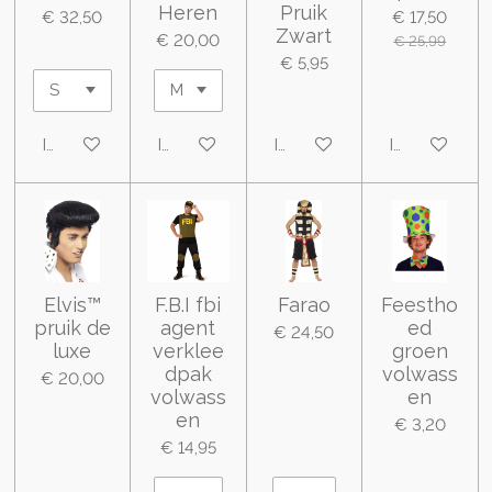
Heren
Pruik
€ 32,50
€ 17,50
Zwart
€ 20,00
€ 25,99
€ 5,95
In winkelwagen
In winkelwagen
In winkelwagen
In winkelwa
Elvis™
F.B.I fbi
Farao
Feestho
pruik de
agent
ed
€ 24,50
luxe
verklee
groen
dpak
volwass
€ 20,00
volwass
en
en
€ 3,20
€ 14,95