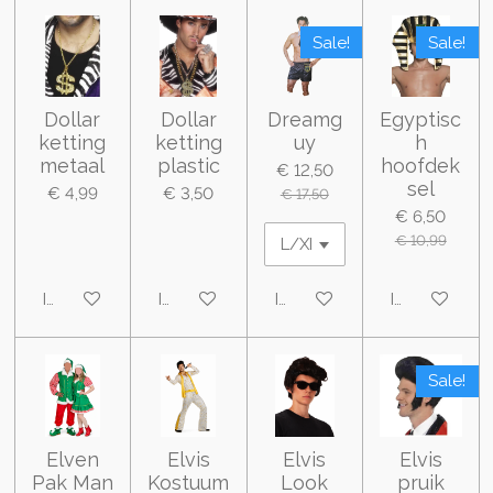
Sale!
Sale!
Dollar
Dollar
Dreamg
Egyptisc
ketting
ketting
uy
h
metaal
plastic
hoofdek
€ 12,50
sel
€ 4,99
€ 3,50
€ 17,50
€ 6,50
€ 10,99
In winkelwagen
In winkelwagen
In winkelwagen
In winkelwa
Sale!
Elven
Elvis
Elvis
Elvis
Pak Man
Kostuum
Look
pruik