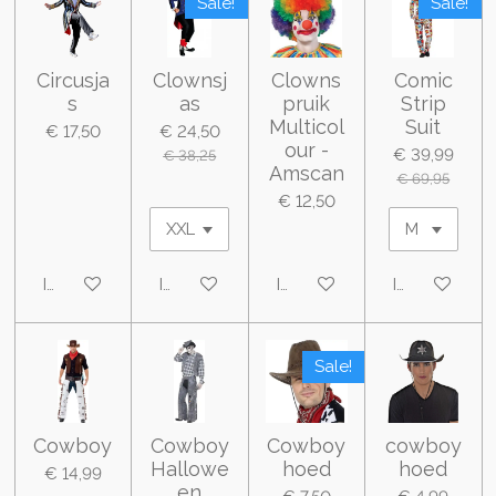
Sale!
Sale!
Circusja
Clownsj
Clowns
Comic
s
as
pruik
Strip
Multicol
Suit
€ 17,50
€ 24,50
our -
€ 39,99
€ 38,25
Amscan
€ 69,95
€ 12,50
In winkelwagen
In winkelwagen
In winkelwagen
In winkelwa
Sale!
Cowboy
Cowboy
Cowboy
cowboy
Hallowe
hoed
hoed
€ 14,99
en