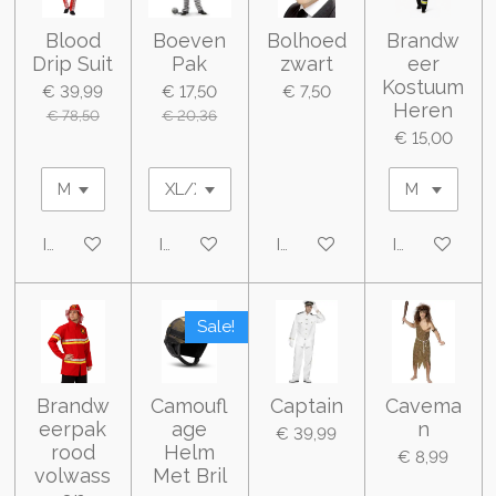
Blood
Boeven
Bolhoed
Brandw
Drip Suit
Pak
zwart
eer
Kostuum
€ 39,99
€ 17,50
€ 7,50
Heren
€ 78,50
€ 20,36
€ 15,00
In winkelwagen
In winkelwagen
In winkelwagen
In winkelwa
Sale!
Brandw
Camoufl
Captain
Cavema
eerpak
age
n
€ 39,99
rood
Helm
€ 8,99
volwass
Met Bril