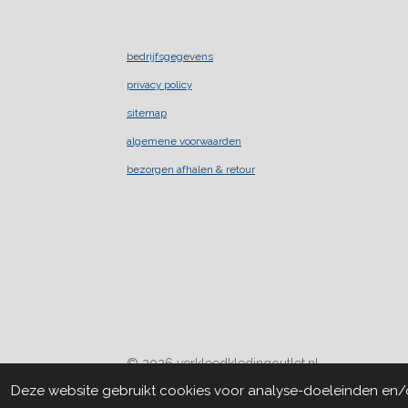
bedrijfsgegevens
privacy policy
sitemap
algemene voorwaarden
bezorgen afhalen & retour
© 2026 verkleedkledingoutlet.nl
Deze website gebruikt cookies voor analyse-doeleinden en/of