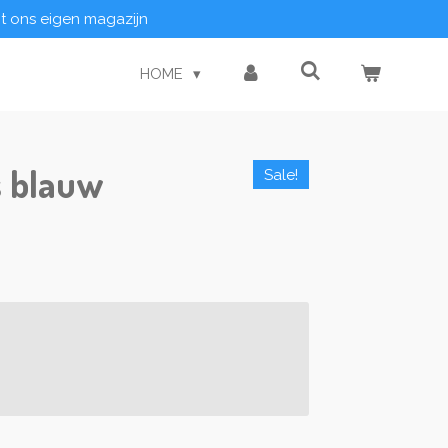
it ons eigen magazijn
HOME
s blauw
Sale!