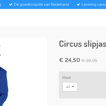
g
De goedkoopste van Nederland
Levering vanu
Circus slipja
€ 24,50
€ 36,95
Maat