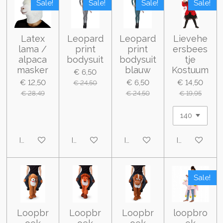
Sale!
Sale!
Sale!
Sale!
Latex
Leopard
Leopard
Lievehe
lama /
print
print
ersbees
alpaca
bodysuit
bodysuit
tje
masker
blauw
Kostuum
€ 6,50
€ 12,50
€ 6,50
€ 14,50
€ 24,50
€ 28,49
€ 24,50
€ 19,95
In winkelwagen
In winkelwagen
In winkelwagen
In winkelwa
Sale!
Loopbr
Loopbr
Loopbr
loopbro