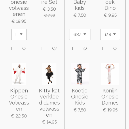
onesie
ire Set
Baby
oek
volwass
kids
Dino
€ 3,50
enen
€ 7,50
€ 9,95
€ 7,99
€ 19,95
In winkelwagen
In winkelwagen
In winkelwagen
In winkelwa
Kippen
Kitty kat
Koetje
Konijn
Onesie
verklee
Onesie
Onesie
Volwass
d dames
Kids
Dames
en
volwass
€ 7,50
€ 19,95
en
€ 22,50
€ 14,95