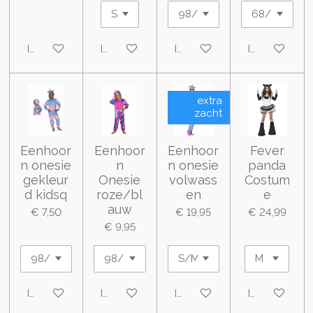
In winkelwagen
In winkelwagen
In winkelwagen
In winkelwa
extra
zacht
Eenhoor
Eenhoor
Eenhoor
Fever
n onesie
n
n onesie
panda
gekleur
Onesie
volwass
Costum
d kidsq
roze/bl
en
e
auw
€ 7,50
€ 19,95
€ 24,99
€ 9,95
In winkelwagen
In winkelwagen
In winkelwagen
In winkelwa