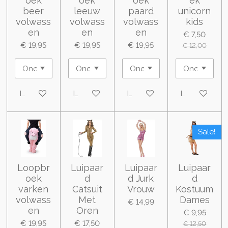
oek
oek
oek
ek
beer
leeuw
paard
unicorn
volwass
volwass
volwass
kids
en
en
en
€ 7,50
€ 19,95
€ 19,95
€ 19,95
€ 12,00
In winkelwagen
In winkelwagen
In winkelwagen
In winkelwa
Sale!
Loopbr
Luipaar
Luipaar
Luipaar
oek
d
d Jurk
d
varken
Catsuit
Vrouw
Kostuum
volwass
Met
Dames
€ 14,99
en
Oren
€ 9,95
€ 19,95
€ 17,50
€ 12,50