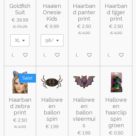
Goldfish
Haaien
Haarban
Haarban
Suit
Onesie
d panter
d tijger
Kids
print
print
€ 39,99
€ 9,99
€ 2,50
€ 2,50
€ 70,25
€ 4,99
€ 4,99
In winkelwagen
In winkelwagen
In winkelwagen
In winkelwa
Sale!
Haarban
Hallowe
Hallowe
Hallowe
d zebra
en
en
en
print
ballon
ballon
haarclip
spin
vleermui
spin
€ 2,50
s
groen
€ 1,99
€ 4,99
€ 1,99
€ 0,50