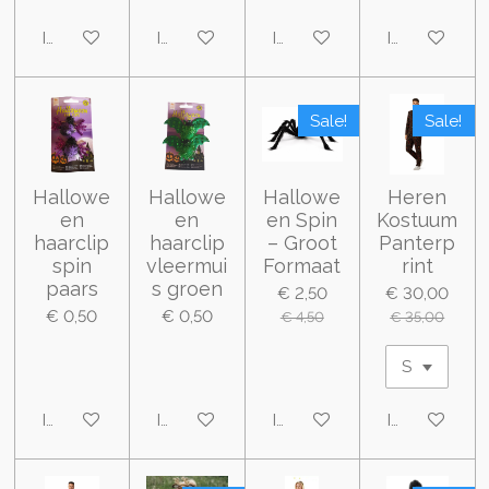
In winkelwagen
In winkelwagen
In winkelwagen
In winkelwa
Sale!
Sale!
Hallowe
Hallowe
Hallowe
Heren
en
en
en Spin
Kostuum
haarclip
haarclip
– Groot
Panterp
spin
vleermui
Formaat
rint
paars
s groen
€ 2,50
€ 30,00
€ 0,50
€ 0,50
€ 4,50
€ 35,00
In winkelwagen
In winkelwagen
In winkelwagen
In winkelwa