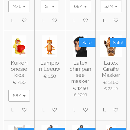
In winkelwagen
In winkelwagen
In winkelwagen
In winkelwa
Sale!
Sale!
Kuiken
Lampio
Latex
Latex
onesie
n Leeuw
chimpan
Giraffe
kids
see
Masker
€ 1,50
masker
€ 7,50
€ 12,50
€ 12,50
€ 28,49
€ 27,99
In winkelwagen
In winkelwagen
In winkelwagen
In winkelwa