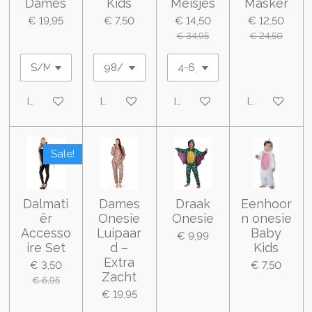
Dames
Kids
Meisjes
Masker
€ 19,95
€ 7,50
€ 14,50
€ 12,50
€ 34,95
€ 24,50
In winkelwagen
In winkelwagen
In winkelwagen
In winkelwa
Sale!
Dalmati
Dames
Draak
Eenhoor
ër
Onesie
Onesie
n onesie
Accesso
Luipaar
Baby
€ 9,99
ire Set
d –
Kids
Extra
€ 3,50
€ 7,50
Zacht
€ 6,95
€ 19,95