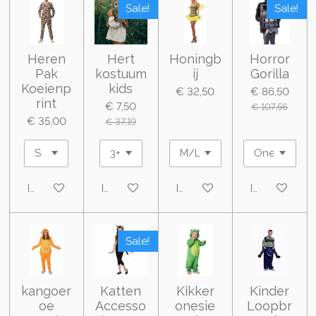
Sale!
Sale!
Heren
Hert
Honingb
Horror
Pak
kostuum
ij
Gorilla
Koeienp
kids
€ 32,50
€ 86,50
rint
€ 7,50
€ 107,56
€ 35,00
€ 37,19
In winkelwagen
In winkelwagen
In winkelwagen
In winkelwa
Sale!
kangoer
Katten
Kikker
Kinder
oe
Accesso
onesie
Loopbr