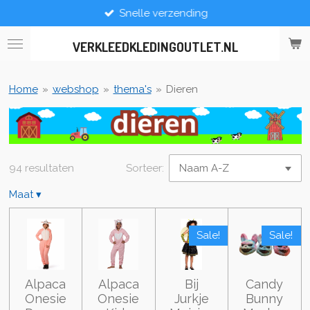
Snelle verzending
Ga
direct
naar
VERKLEEDKLEDINGOUTLET.NL
de
hoofdinhoud
Home
»
webshop
»
thema's
»
Dieren
94 resultaten
Sorteer:
Maat
▾
Sale!
Sale!
Alpaca
Alpaca
Bij
Candy
Onesie
Onesie
Jurkje
Bunny