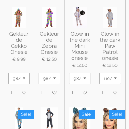
Gekleur
Gekleur
Glow in
Glow in
de
de
the dark
the dark
Gekko
Zebra
Mini
Paw
Onesie
Onesie
Mouse
Patrol
onesie
onesie
€ 9,99
€ 12,50
€ 12,50
€ 12,50
In winkelwagen
In winkelwagen
In winkelwagen
In winkelwa
Sale!
Sale!
Sale!