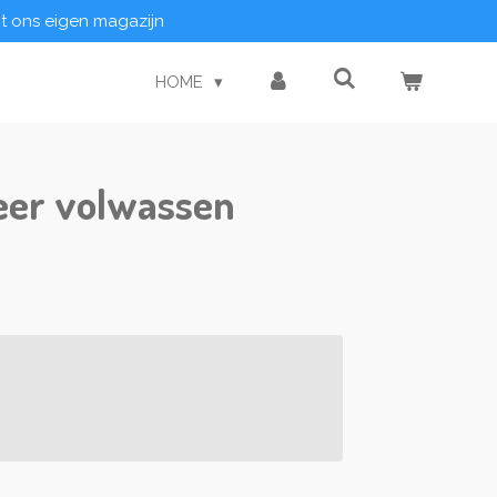
it ons eigen magazijn
HOME
eer volwassen