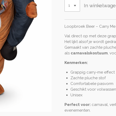
In winkelwag
Loopbroek Beer – Carry M
Val direct op met deze gra
Het lijkt alsof je wordt ge
Gemaakt van zachte pluche 
als
carnavalskostuum
, vo
Kenmerken:
Grappig carry-me effect
Zachte pluche stof
Comfortabele pasvorm
Geschikt voor volwasse
Unisex
Perfect voor:
carnaval, ver
evenementen.