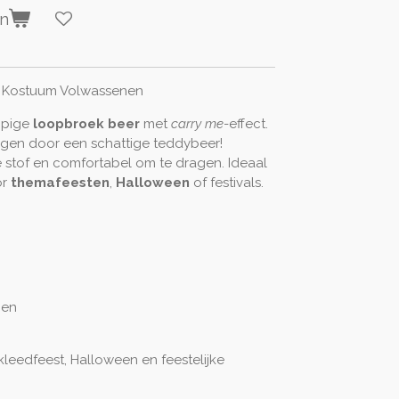
en
e Kostuum Volwassenen
ppige
loopbroek beer
met
carry me
-effect.
dragen door een schattige teddybeer!
stof en comfortabel om te dragen. Ideaal
or
themafeesten
,
Halloween
of festivals.
nen
kleedfeest, Halloween en feestelijke