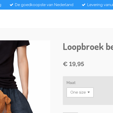
g
De goedkoopste van Nederland
Levering vanu
Loopbroek b
€ 19,95
Maat