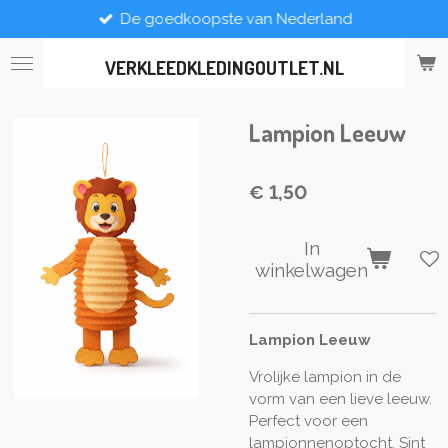
De goedkoopste van Nederland
Ga
direct
naar
VERKLEEDKLEDINGOUTLET.NL
de
hoofdinhoud
Lampion Leeuw
€ 1,50
In
winkelwagen
Lampion Leeuw
Vrolijke lampion in de
vorm van een lieve leeuw.
Perfect voor een
lampionnenoptocht, Sint