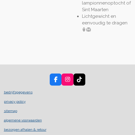
lampionnenoptocht of
Sint Maarten
Lichtgewicht en
eenvoudig te dragen
🏮🦁
F
I
T
a
n
i
c
s
k
bedrijfsgegevens
e
t
T
privacy policy
b
a
o
o
g
k
sitemap
o
r
k
a
algemene voorwaarden
m
bezorgen afhalen & retour