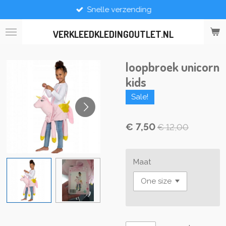
Snelle verzending
Ga
direct
naar
VERKLEEDKLEDINGOUTLET.NL
de
hoofdinhoud
loopbroek unicorn
kids
Sale!
€ 7,50
€ 12,00
Maat