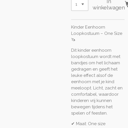
In
winkelwagen
Kinder Eenhoorn
Loopkostuum – One Size
🦄
Dit kinder eenhoorn
loopkostuum wordt met
bandjes om het lichaam
gedragen en geeft het
leuke effect alsof de
eenhoorn met je kind
meeloopt. Licht, zacht en
comfortabel, waardoor
kinderen vrij kunnen
bewegen tijdens het
spelen of feesten.
✔ Maat: One size