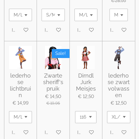
€ 28,99
In winkelwagen
In winkelwagen
In winkelwagen
In winkelwa
Sale!
lederho
Zwarte
Dirndl
lederho
se
sheriff's
Jurk
se zwart
lichtbrui
pruik
Meisjes
volwass
n
en
€ 14,50
€ 12,50
€ 14,99
€ 12,50
€ 19,95
In winkelwagen
In winkelwagen
In winkelwagen
In winkelwa