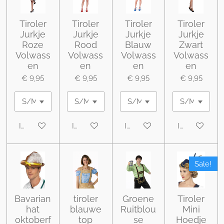
Tiroler
Tiroler
Tiroler
Tiroler
Jurkje
Jurkje
Jurkje
Jurkje
Roze
Rood
Blauw
Zwart
Volwass
Volwass
Volwass
Volwass
en
en
en
en
€ 9,95
€ 9,95
€ 9,95
€ 9,95
In winkelwagen
In winkelwagen
In winkelwagen
In winkelwa
Sale!
Bavarian
tiroler
Groene
Tiroler
hat
blauwe
Ruitblou
Mini
oktoberf
top
se
Hoedje