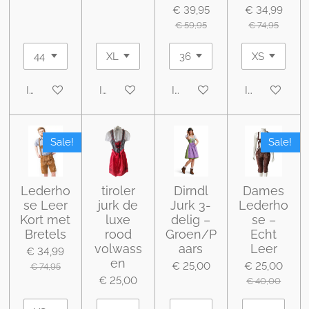
€ 39,95
€ 34,99
€ 59,95
€ 74,95
In winkelwagen
In winkelwagen
In winkelwagen
In winkelwa
Sale!
Sale!
Lederho
tiroler
Dirndl
Dames
se Leer
jurk de
Jurk 3-
Lederho
Kort met
luxe
delig –
se –
Bretels
rood
Groen/P
Echt
volwass
aars
Leer
€ 34,99
en
€ 25,00
€ 25,00
€ 74,95
€ 25,00
€ 40,00