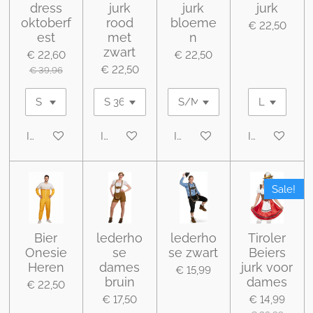
dress
jurk
jurk
jurk
oktoberf
rood
bloeme
€ 22,50
est
met
n
zwart
€ 22,60
€ 22,50
€ 22,50
€ 39,96
In winkelwagen
In winkelwagen
In winkelwagen
In winkelwa
Sale!
Bier
lederho
lederho
Tiroler
Onesie
se
se zwart
Beiers
Heren
dames
jurk voor
€ 15,99
bruin
dames
€ 22,50
€ 17,50
€ 14,99