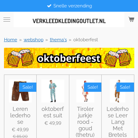
Snelle verzending
Ga
direct
naar
VERKLEEDKLEDINGOUTLET.NL
de
hoofdinhoud
Home
»
webshop
»
thema's
»
oktoberfest
Sale!
Sale!
Sale!
Leren
oktoberf
Tiroler
Lederho
lederho
est suit
jurkje
se Leer
se
rood -
Lang
€ 49,99
goud
Met
€ 49,99
(thetru)
Bretels
€ 85,00