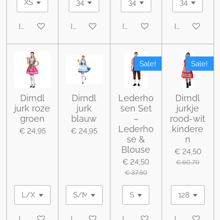
In winkelwagen
In winkelwagen
In winkelwagen
In winkelwa
Sale!
Sale!
Dirndl
Dirndl
Lederho
Dirndl
jurk roze
jurk
sen Set
jurkje
groen
blauw
–
rood-wit
Lederho
kindere
€ 24,95
€ 24,95
se &
n
Blouse
€ 24,50
€ 24,50
€ 60,79
€ 37,50
In winkelwagen
In winkelwagen
In winkelwagen
In winkelwa