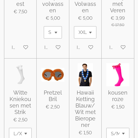
est
volwass
Volwass
met
en
en
Veren
€ 7,50
€ 5,00
€ 5,00
€ 3,99
€ 17,50
In winkelwagen
In winkelwagen
In winkelwagen
In winkelwa
Witte
Pretzel
Hawaii
kousen
Kniekou
Bril
Ketting
roze
sen met
Blauw/
€ 2,50
€ 1,50
Strik
Wit met
Bierope
€ 2,50
ner
€ 1,50