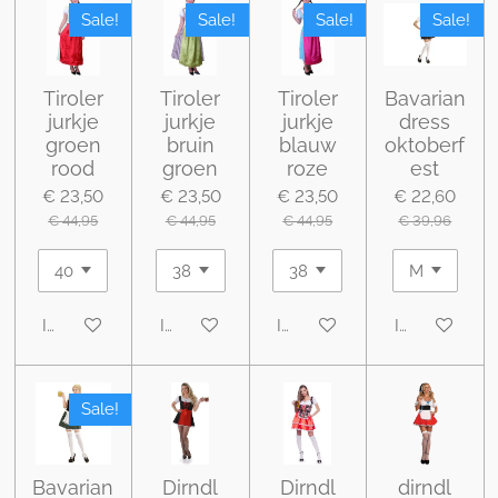
Sale!
Sale!
Sale!
Sale!
Tiroler
Tiroler
Tiroler
Bavarian
jurkje
jurkje
jurkje
dress
groen
bruin
blauw
oktoberf
rood
groen
roze
est
€ 23,50
€ 23,50
€ 23,50
€ 22,60
€ 44,95
€ 44,95
€ 44,95
€ 39,96
In winkelwagen
In winkelwagen
In winkelwagen
In winkelwa
Sale!
Bavarian
Dirndl
Dirndl
dirndl