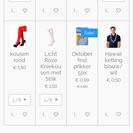
In winkelwagen
In winkelwagen
In winkelwagen
In winkelwa
Sale!
kousen
Licht
Oktober
Hawaii
rood
Roze
fest
ketting
Kniekou
prikker
blauw/
€ 1,50
sen met
50x
wit
Strik
€ 0,99
€ 0,50
€ 1,50
€ 1,50
In winkelwagen
In winkelwagen
In winkelwagen
In winkelwa