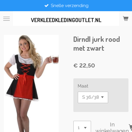
Snelle verzending
Ga
direct
naar
VERKLEEDKLEDINGOUTLET.NL
de
hoofdinhoud
Dirndl jurk rood
met zwart
€ 22,50
Maat
In
winkelwagen