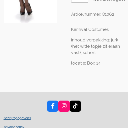
Artikelnummer:
81062
Karnival Costumes
inhoud verpakking: jurk
(het witte topje zit eraan
vast), schort
locatie: Box 14
F
I
T
a
n
i
c
s
k
bedrijfsgegevens
e
t
T
privacy policy