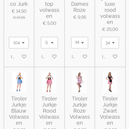
co Jurk
top
Dames
luxe
volwass
Roze
rood
€ 14,50
en
volwass
€ 9,95
€ 17,95
en
€ 5,00
€ 25,00
In winkelwagen
In winkelwagen
In winkelwagen
In winkelwa
Tiroler
Tiroler
Tiroler
Tiroler
Jurkje
Jurkje
Jurkje
Jurkje
Blauw
Rood
Roze
Zwart
Volwass
Volwass
Volwass
Volwass
en
en
en
en