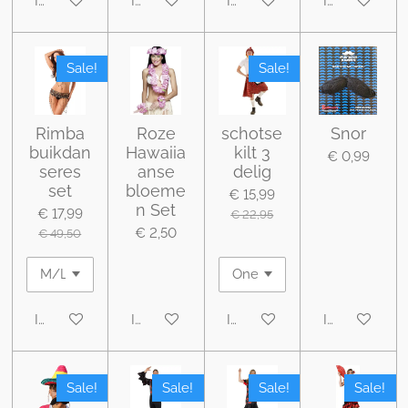
In winkelwagen
In winkelwagen
In winkelwagen
In winkelwa
Sale!
Sale!
Rimba
Roze
schotse
Snor
buikdan
Hawaiia
kilt 3
€ 0,99
seres
anse
delig
set
bloeme
€ 15,99
n Set
€ 17,99
€ 22,95
€ 2,50
€ 49,50
In winkelwagen
In winkelwagen
In winkelwagen
In winkelwa
Sale!
Sale!
Sale!
Sale!