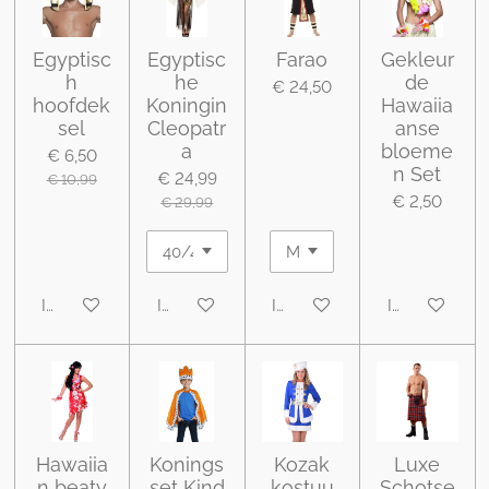
Egyptisc
Egyptisc
Farao
Gekleur
h
he
de
€ 24,50
hoofdek
Koningin
Hawaiia
sel
Cleopatr
anse
a
bloeme
€ 6,50
n Set
€ 24,99
€ 10,99
€ 2,50
€ 29,99
In winkelwagen
In winkelwagen
In winkelwagen
In winkelwa
Hawaiia
Konings
Kozak
Luxe
n beaty
set Kind
kostuu
Schotse