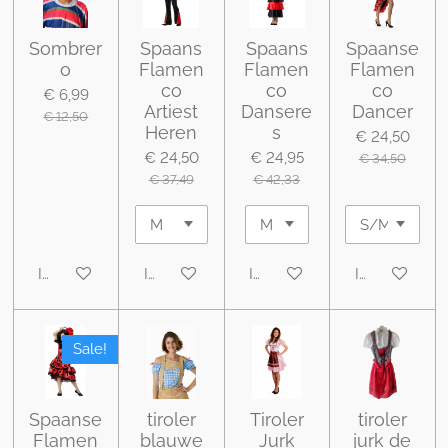
Sombrer
Spaans
Spaans
Spaanse
o
Flamen
Flamen
Flamen
co
co
co
€ 6,99
Artiest
Dansere
Dancer
€ 12,50
Heren
s
€ 24,50
€ 24,50
€ 24,95
€ 34,50
€ 37,49
€ 42,33
In winkelwagen
In winkelwagen
In winkelwagen
In winkelwa
Sale!
Spaanse
tiroler
Tiroler
tiroler
Flamen
blauwe
Jurk
jurk de