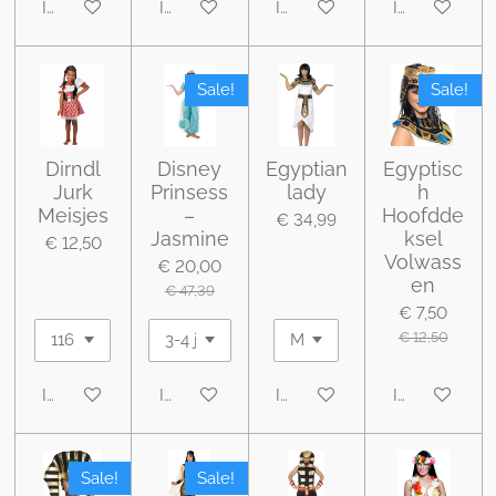
In winkelwagen
In winkelwagen
In winkelwagen
In winkelwa
Sale!
Sale!
Dirndl
Disney
Egyptian
Egyptisc
Jurk
Prinsess
lady
h
Meisjes
–
Hoofdde
€ 34,99
Jasmine
ksel
€ 12,50
Volwass
€ 20,00
en
€ 47,39
€ 7,50
€ 12,50
In winkelwagen
In winkelwagen
In winkelwagen
In winkelwa
Sale!
Sale!