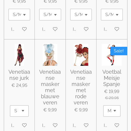
€ 9,95
€ 9,95
€ 9,95
€ 9,95
In winkelwagen
In winkelwagen
In winkelwagen
In winkelwa
Sale!
Venetiaa
Venetiaa
Venetiaa
Voetbal
nse jurk
nse
nse
Meisje
masker
masker
Spanje
€ 24,95
met
met
€ 19,99
blauwe
rode
€ 29,95
veren
veren
€ 9,99
€ 9,99
In winkelwagen
In winkelwagen
In winkelwagen
In winkelwa