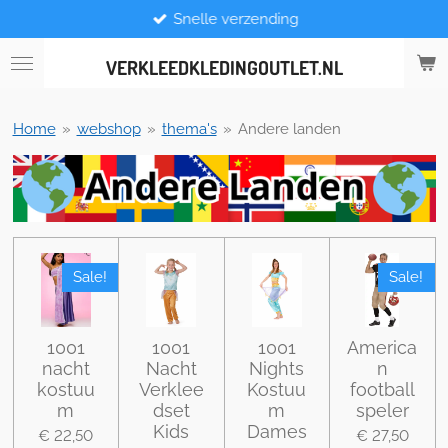
Snelle verzending
Ga
direct
naar
VERKLEEDKLEDINGOUTLET.NL
de
hoofdinhoud
Home
»
webshop
»
thema's
»
Andere landen
Sale!
Sale!
1001
1001
1001
America
nacht
Nacht
Nights
n
kostuu
Verklee
Kostuu
football
m
dset
m
speler
Kids
Dames
€ 22,50
€ 27,50