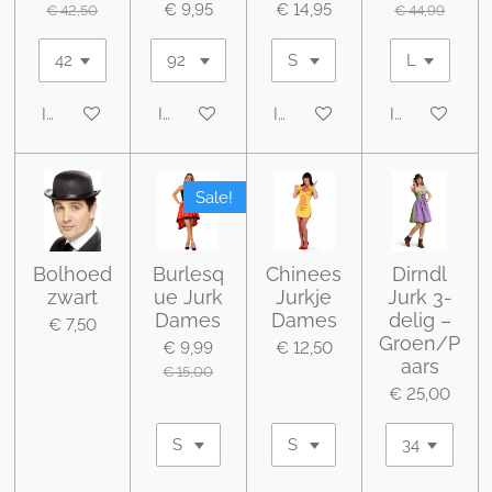
€ 9,95
€ 14,95
€ 42,50
€ 44,99
In winkelwagen
In winkelwagen
In winkelwagen
In winkelwa
Sale!
Bolhoed
Burlesq
Chinees
Dirndl
zwart
ue Jurk
Jurkje
Jurk 3-
Dames
Dames
delig –
€ 7,50
Groen/P
€ 9,99
€ 12,50
aars
€ 15,00
€ 25,00