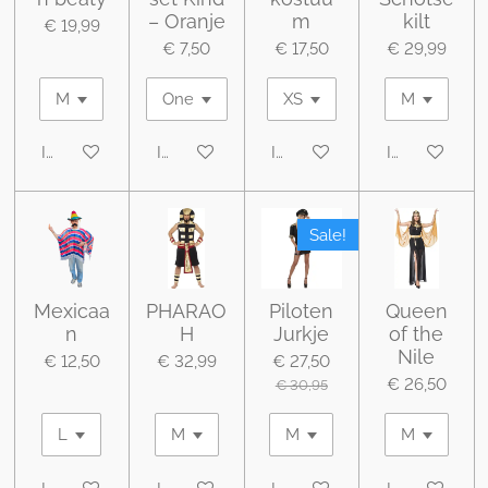
– Oranje
m
kilt
€ 19,99
€ 7,50
€ 17,50
€ 29,99
In winkelwagen
In winkelwagen
In winkelwagen
In winkelwa
Sale!
Mexicaa
PHARAO
Piloten
Queen
n
H
Jurkje
of the
Nile
€ 12,50
€ 32,99
€ 27,50
€ 26,50
€ 30,95