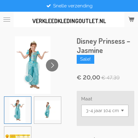
Snelle verzending
Ga
direct
naar
VERKLEEDKLEDINGOUTLET.NL
de
hoofdinhoud
Disney Prinsess –
Jasmine
Sale!
€ 20,00
€ 47,39
Maat