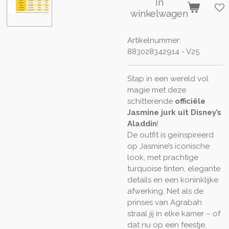
In
winkelwagen
Artikelnummer:
883028342914 - V25
Stap in een wereld vol
magie met deze
schitterende
officiële
Jasmine jurk uit Disney’s
Aladdin
!
De outfit is geïnspireerd
op Jasmine’s iconische
look, met prachtige
turquoise tinten, elegante
details en een koninklijke
afwerking. Net als de
prinses van Agrabah
straal jij in elke kamer – of
dat nu op een feestje,