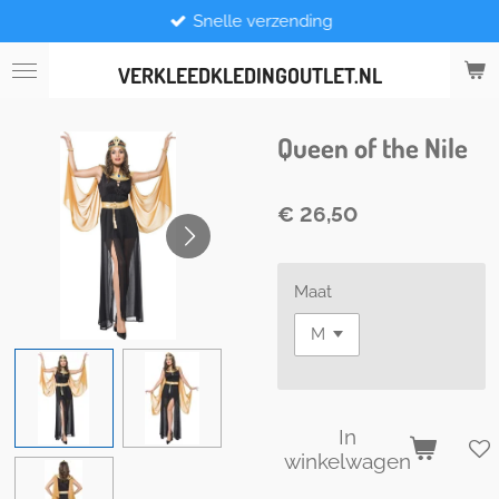
Snelle verzending
Ga
direct
naar
VERKLEEDKLEDINGOUTLET.NL
de
hoofdinhoud
Queen of the Nile
€ 26,50
Maat
In
winkelwagen