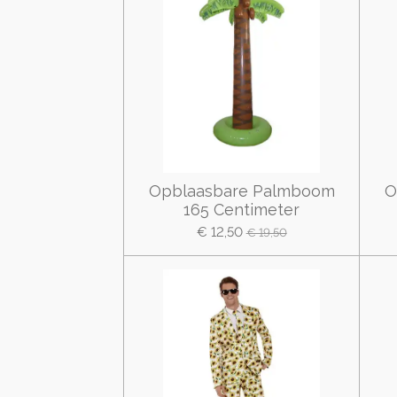
Opblaasbare Palmboom
O
165 Centimeter
€ 12,50
€ 19,50