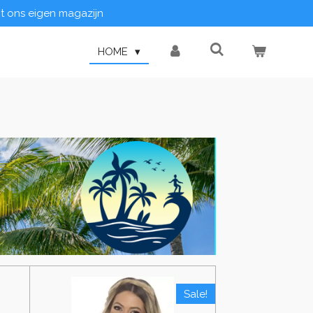
it ons eigen magazijn
HOME
Sale!