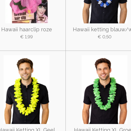
Hawaii haarclip roze
Hawaii ketting blauw/w
€ 1,99
€ 0,50
Hawaii Ketting XL Geel
Hawaii Ketting XL Gro