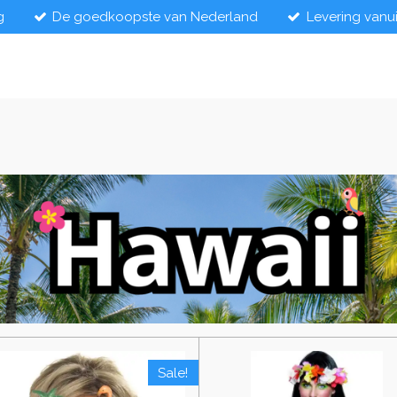
g
De goedkoopste van Nederland
Levering vanu
Sale!