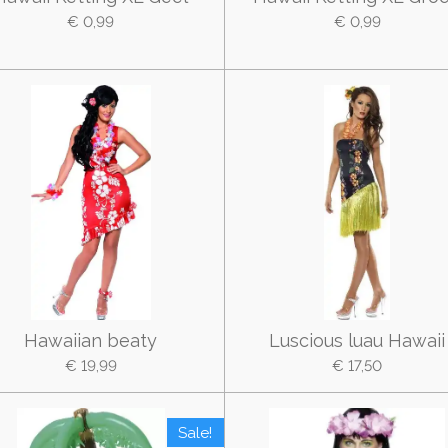
€ 0,99
€ 0,99
Hawaiian beaty
Luscious luau Hawaii
€ 19,99
€ 17,50
Sale!