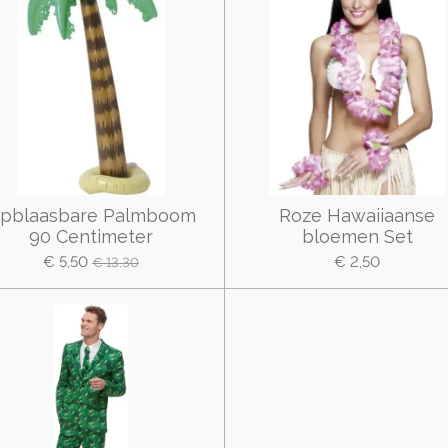
pblaasbare Palmboom
Roze Hawaiiaanse
90 Centimeter
bloemen Set
€ 5,50
€ 2,50
€ 13,30