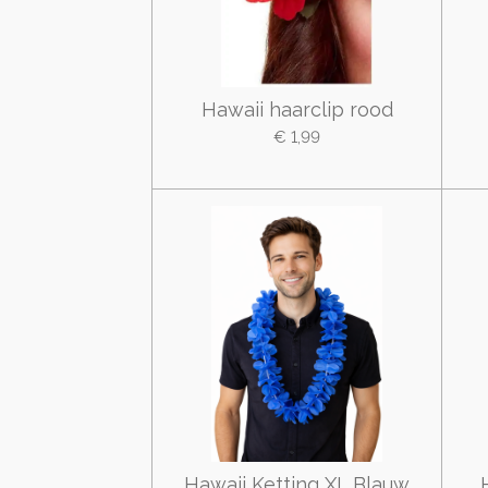
Hawaii haarclip rood
€ 1,99
Hawaii Ketting XL Blauw