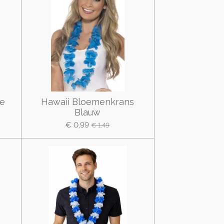
se
Hawaii Bloemenkrans
Blauw
€ 0,99
€ 1,49