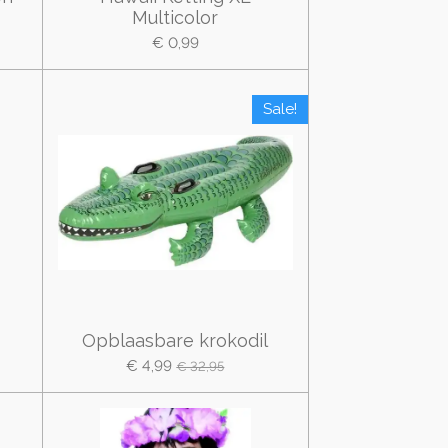
Multicolor
€ 0,99
Sale!
Opblaasbare krokodil
€ 4,99
€ 32,95