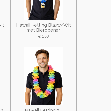
it
Hawaii Ketting Blauw/Wit
met Bieropener
€ 1,50
en
Hawaii Ketting XL