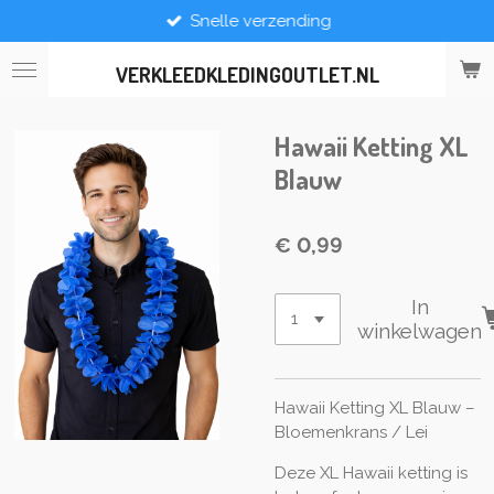
Snelle verzending
Ga
direct
naar
VERKLEEDKLEDINGOUTLET.NL
de
hoofdinhoud
Hawaii Ketting XL
Blauw
€ 0,99
In
winkelwagen
Hawaii Ketting XL Blauw –
Bloemenkrans / Lei
Deze XL Hawaii ketting is