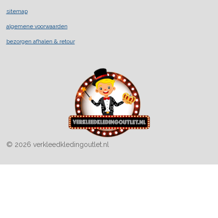
o
g
k
sitemap
o
r
k
a
algemene voorwaarden
m
bezorgen afhalen & retour
© 2026 verkleedkledingoutlet.nl