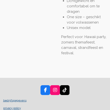
Lichtgewicht en
comfortabel om te
dragen
One size – geschikt
voor volwassenen
Unisex model
Perfect voor: Hawaii party,
zomers themafeest,
carnaval, strandfeest en
festival.
F
I
T
a
n
i
c
s
k
bedrijfsgegevens
e
t
T
privacy policy
b
a
o