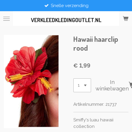
Snelle verzending
Ga
direct
naar
VERKLEEDKLEDINGOUTLET.NL
de
hoofdinhoud
Hawaii haarclip
rood
€ 1,99
In
winkelwagen
Artikelnummer:
21737
Smiffy's luau hawaii
collection