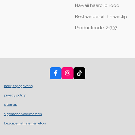
Hawaii haarclip rood
Bestaande uit: 1 haarclip
Productcode: 21737
F
I
T
a
n
i
c
s
k
bedrijfsgegevens
e
t
T
privacy policy
b
a
o
o
g
k
sitemap
o
r
k
a
algemene voorwaarden
m
bezorgen afhalen & retour