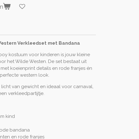
en
estern Verkleedset met Bandana
boy kostuum voor kinderen is jouw kleine
oor het Wilde Westen. De set bestaat uit
met koeienprint details en rode franjes én
erfecte western look.
 licht van gewicht en ideaal voor carnaval,
en verkleedpartijtje.
m kind
n rode bandana
enten en rode franjes