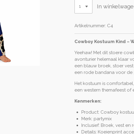
In winkelwag
Artikelnummer:
C4
Cowboy Kostuum Kind – W
Yeehaw! Met dit stoere cow
avonturier helemaal klaar v
een blauw broek, stoer vest 
een rode bandana voor de p
Het kostuum is comfortabel,
een western themafeest of e
Kenmerken:
Product: Cowboy kostuu
Merk: partymix
Inclusief: Broek, vest e
Details: Koeienprint acc