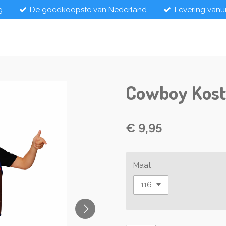
g
De goedkoopste van Nederland
Levering vanu
Cowboy Kost
€ 9,95
Maat