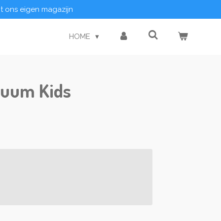
it ons eigen magazijn
HOME
uum Kids