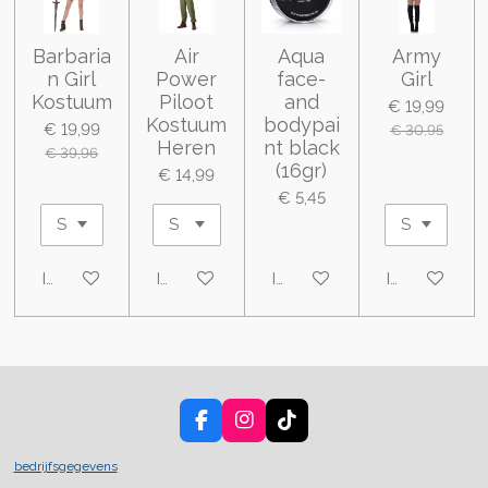
Barbaria
Air
Aqua
Army
n Girl
Power
face-
Girl
Kostuum
Piloot
and
€ 19,99
Kostuum
bodypai
€ 19,99
€ 30,95
Heren
nt black
€ 39,96
(16gr)
€ 14,99
€ 5,45
In winkelwagen
In winkelwagen
In winkelwagen
In winkelwa
F
I
T
a
n
i
c
s
k
bedrijfsgegevens
e
t
T