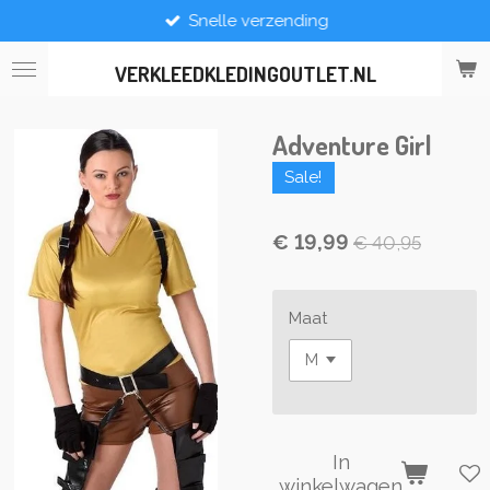
Snelle verzending
Ga
direct
naar
VERKLEEDKLEDINGOUTLET.NL
de
hoofdinhoud
Adventure Girl
Sale!
€ 19,99
€ 40,95
Maat
In
winkelwagen