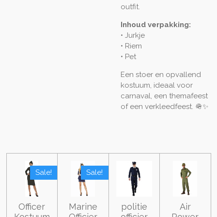
outfit.
Inhoud verpakking:
• Jurkje
• Riem
• Pet
Een stoer en opvallend
kostuum, ideaal voor
carnaval, een themafeest
of een verkleedfeest. 🪖✨
Sale!
Sale!
Officer
Marine
politie
Air
Kostuum
Officier
officier
Power