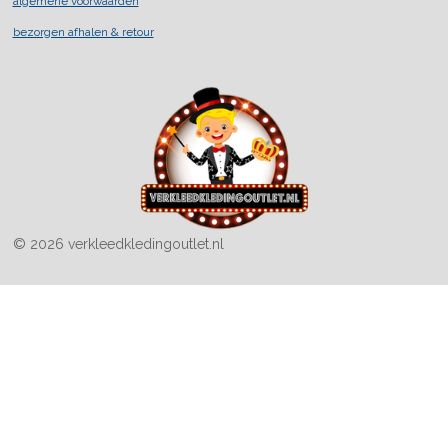
algemene voorwaarden
m
bezorgen afhalen & retour
© 2026 verkleedkledingoutlet.nl