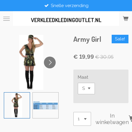
Snelle verzending
Ga
direct
naar
VERKLEEDKLEDINGOUTLET.NL
de
hoofdinhoud
Army Girl
Sale!
€ 19,99
€ 30,95
Maat
In
winkelwagen