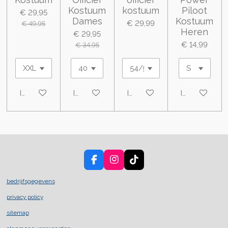
Kostuum
kostuum
Piloot
€ 29,95
Dames
Kostuum
€ 29,99
€ 49,95
Heren
€ 29,95
€ 14,99
€ 34,95
In winkelwagen
In winkelwagen
In winkelwagen
In winkelwa
F
I
T
a
n
i
c
s
k
bedrijfsgegevens
e
t
T
privacy policy
b
a
o
o
g
k
sitemap
o
r
k
a